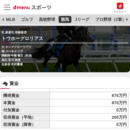
dメニュー
球
MLB
ゴルフ
高校野球
競馬
Jリーグ
プロ野球（2軍）
牡 黒鹿毛 登録抹消
トウホーグロリアス
父:キンググローリアス
母:メーキャップ
調教師:中島 敏文 (美浦)
馬主:宮川 純造
生産者:中村農場
賞金
獲得賞金
870万円
本賞金
870万円
付加賞金
0万円
収得賞金（平地）
200万円
収得賞金（障害）
0万円