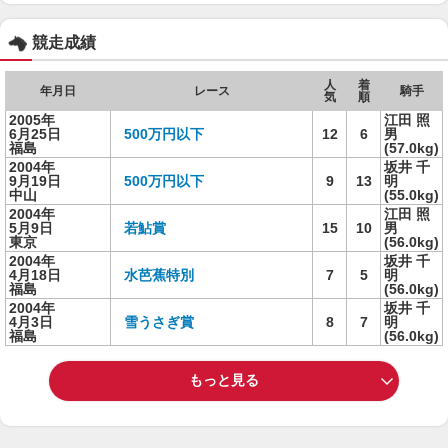
競走成績
人
着
年月日
レース
騎手
気
順
2005年
江田 照
6月25日
500万円以下
12
6
男
福島
(57.0kg)
2004年
坂井 千
9月19日
500万円以下
9
13
明
中山
(55.0kg)
2004年
江田 照
5月9日
若鮎賞
15
10
男
東京
(56.0kg)
2004年
坂井 千
4月18日
水芭蕉特別
7
5
明
福島
(56.0kg)
2004年
坂井 千
4月3日
雪うさぎ賞
8
7
明
福島
(56.0kg)
もっと見る