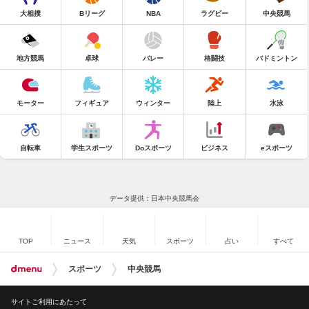
大相撲
Bリーグ
NBA
ラグビー
中央競馬
地方競馬
卓球
バレー
格闘技
バドミントン
モーター
フィギュア
ウィンター
陸上
水泳
自転車
学生スポーツ
Doスポーツ
ビジネス
eスポーツ
データ提供：日本中央競馬会
TOP
ニュース
天気
スポーツ
占い
すべて
スポーツ
中央競馬
サイトご利用にあたって