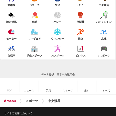
大相撲
Bリーグ
NBA
ラグビー
中央競馬
地方競馬
卓球
バレー
格闘技
バドミントン
モーター
フィギュア
ウィンター
陸上
水泳
自転車
学生スポーツ
Doスポーツ
ビジネス
eスポーツ
データ提供：日本中央競馬会
TOP
ニュース
天気
スポーツ
占い
すべて
スポーツ
中央競馬
サイトご利用にあたって