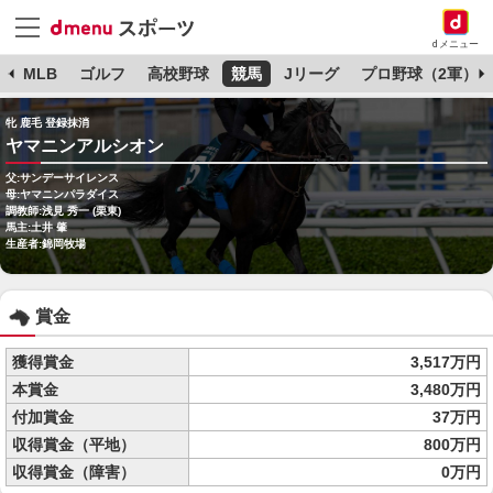
dメニュー
球
MLB
ゴルフ
高校野球
競馬
Jリーグ
プロ野球（2軍）
牝 鹿毛 登録抹消
ヤマニンアルシオン
父:サンデーサイレンス
母:ヤマニンパラダイス
調教師:浅見 秀一 (栗東)
馬主:土井 肇
生産者:錦岡牧場
賞金
獲得賞金
3,517万円
本賞金
3,480万円
付加賞金
37万円
収得賞金（平地）
800万円
収得賞金（障害）
0万円