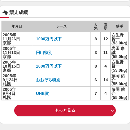
競走成績
人
着
年月日
レース
騎手
気
順
2005年
△生野
11月26日
1000万円以下
8
12
賢一
京都
(53.0kg)
2005年
岩田 康
11月13日
円山特別
3
11
誠
京都
(55.0kg)
2005年
△生野
10月15日
1000万円以下
8
4
賢一
京都
(53.0kg)
2005年
藤岡 佑
9月24日
おおぞら特別
6
14
介
札幌
(55.0kg)
2005年
藤岡 佑
9月4日
UHB賞
7
4
介
札幌
(55.0kg)
もっと見る