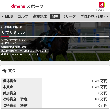
dメニュー
球
MLB
ゴルフ
高校野球
競馬
Jリーグ
プロ野球（2軍）
牡 黒鹿毛 登録抹消
サブリミナル
父:サンデーサイレンス
母:アランセラ
調教師:池江 泰郎 (栗東)
馬主:有限会社 ノースヒルズマネジメント
生産者:ノースヒルズマネジメント
賞金
獲得賞金
1,780万円
本賞金
1,780万円
付加賞金
0万円
収得賞金（平地）
400万円
収得賞金（障害）
0万円