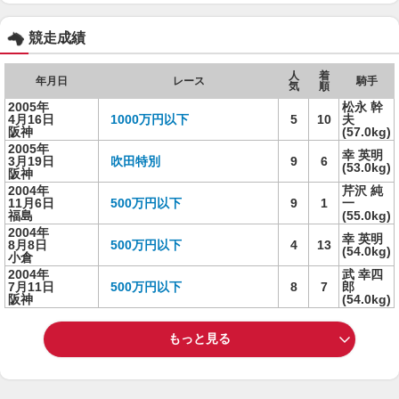
競走成績
人
着
年月日
レース
騎手
気
順
2005年
松永 幹
4月16日
1000万円以下
5
10
夫
阪神
(57.0kg)
2005年
幸 英明
3月19日
吹田特別
9
6
(53.0kg)
阪神
2004年
芹沢 純
11月6日
500万円以下
9
1
一
福島
(55.0kg)
2004年
幸 英明
8月8日
500万円以下
4
13
(54.0kg)
小倉
2004年
武 幸四
7月11日
500万円以下
8
7
郎
阪神
(54.0kg)
もっと見る