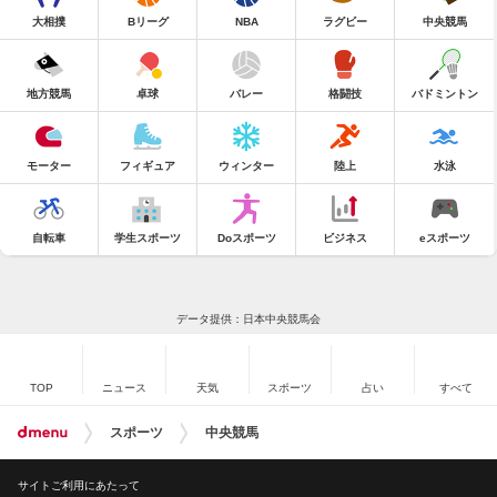
大相撲
Bリーグ
NBA
ラグビー
中央競馬
地方競馬
卓球
バレー
格闘技
バドミントン
モーター
フィギュア
ウィンター
陸上
水泳
自転車
学生スポーツ
Doスポーツ
ビジネス
eスポーツ
データ提供：日本中央競馬会
TOP
ニュース
天気
スポーツ
占い
すべて
スポーツ
中央競馬
サイトご利用にあたって