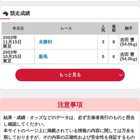
競走成績
人
着
年月日
レース
騎手
気
順
2003年
吉田 豊
11月15日
未勝利
3
8
(54.0kg)
東京
2003年
吉田 豊
10月25日
新馬
5
6
(54.0kg)
東京
もっと見る
注意事項
結果・成績・オッズなどのデータは、必ず主催者発行のものと照合
し確認してください。
本サイトのページ上に掲載されている情報の内容に関しては万全を
期しておりますが、その内容の正確性および安全性を保証するもの