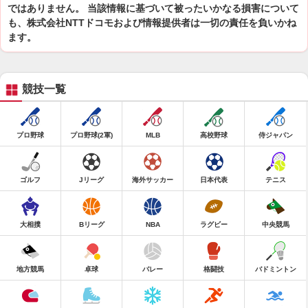
ではありません。 当該情報に基づいて被ったいかなる損害について
も、株式会社NTTドコモおよび情報提供者は一切の責任を負いかね
ます。
競技一覧
プロ野球
プロ野球(2軍)
MLB
高校野球
侍ジャパン
ゴルフ
Jリーグ
海外サッカー
日本代表
テニス
大相撲
Bリーグ
NBA
ラグビー
中央競馬
地方競馬
卓球
バレー
格闘技
バドミントン