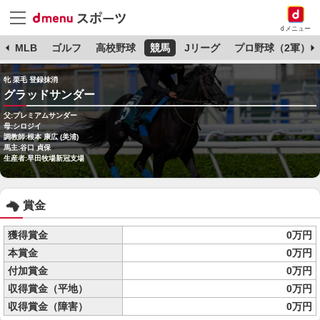
dメニュー
球
MLB
ゴルフ
高校野球
競馬
Jリーグ
プロ野球（2軍）
牝 栗毛 登録抹消
グラッドサンダー
父:プレミアムサンダー
母:シロジイ
調教師:根本 康広 (美浦)
馬主:谷口 貞保
生産者:早田牧場新冠支場
賞金
獲得賞金
0万円
本賞金
0万円
付加賞金
0万円
収得賞金（平地）
0万円
収得賞金（障害）
0万円