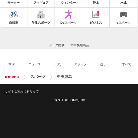
モーター
フィギュア
ウィンター
陸上
水泳
自転車
学生スポーツ
Doスポーツ
ビジネス
eスポーツ
データ提供：日本中央競馬会
TOP
ニュース
天気
スポーツ
占い
すべて
スポーツ
中央競馬
サイトご利用にあたって
(C) NTT DOCOMO, INC.