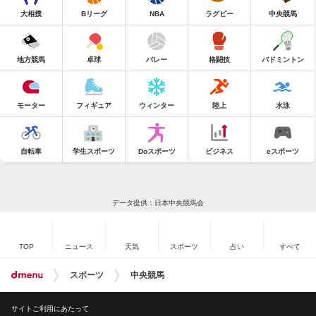
大相撲
Bリーグ
NBA
ラグビー
中央競馬
地方競馬
卓球
バレー
格闘技
バドミントン
モーター
フィギュア
ウィンター
陸上
水泳
自転車
学生スポーツ
Doスポーツ
ビジネス
eスポーツ
データ提供：日本中央競馬会
TOP
ニュース
天気
スポーツ
占い
すべて
スポーツ
中央競馬
サイトご利用にあたって