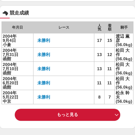
競走成績
人
着
年月日
レース
騎手
気
順
2004年
渡辺 薫
9月4日
未勝利
17
15
彦
小倉
(56.0kg)
2004年
松田 大
7月31日
未勝利
13
12
作
函館
(56.0kg)
2004年
松田 大
7月10日
未勝利
13
11
作
函館
(56.0kg)
2004年
松田 大
6月20日
未勝利
11
11
作
函館
(56.0kg)
2004年
松永 幹
5月22日
未勝利
8
7
夫
中京
(56.0kg)
もっと見る