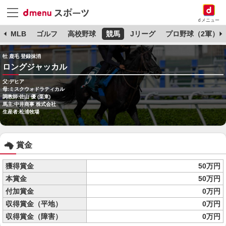
dメニュー
球
MLB
ゴルフ
高校野球
競馬
Jリーグ
プロ野球（2軍）
牡 鹿毛 登録抹消
ロングジャッカル
父:デヒア
母:ミスクウォドラティカル
調教師:佐山 優 (栗東)
馬主:中井商事 株式会社
生産者:松浦牧場
賞金
獲得賞金
50万円
本賞金
50万円
付加賞金
0万円
収得賞金（平地）
0万円
収得賞金（障害）
0万円