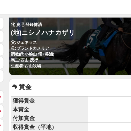
牝 鹿毛 登録抹消
(地)ニシノハナカザリ
父:ジェネラス
母:ブランドカメリア
調教師:小桧山 悟 (美浦)
馬主:西山 茂行
生産者:西山牧場
賞金
獲得賞金
本賞金
付加賞金
収得賞金（平地）