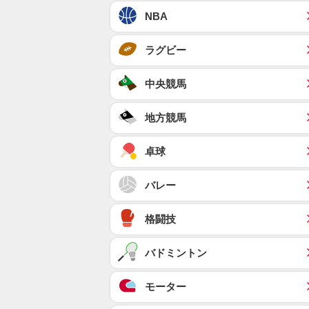
NBA
ラグビー
中央競馬
地方競馬
卓球
バレー
格闘技
バドミントン
モーター