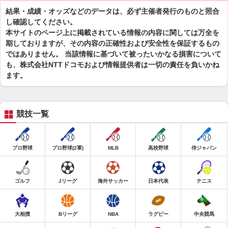
結果・成績・オッズなどのデータは、必ず主催者発行のものと照合
し確認してください。
本サイトのページ上に掲載されている情報の内容に関しては万全を
期しておりますが、その内容の正確性および安全性を保証するもの
ではありません。 当該情報に基づいて被ったいかなる損害について
も、株式会社NTTドコモおよび情報提供者は一切の責任を負いかね
ます。
競技一覧
プロ野球
プロ野球(2軍)
MLB
高校野球
侍ジャパン
ゴルフ
Jリーグ
海外サッカー
日本代表
テニス
大相撲
Bリーグ
NBA
ラグビー
中央競馬