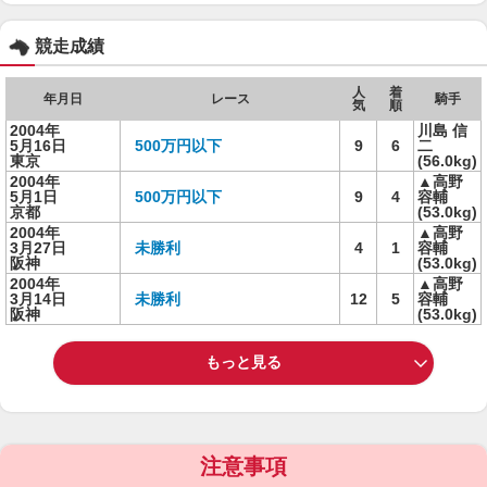
競走成績
人
着
年月日
レース
騎手
気
順
2004年
川島 信
5月16日
500万円以下
9
6
二
東京
(56.0kg)
2004年
▲高野
5月1日
500万円以下
9
4
容輔
京都
(53.0kg)
2004年
▲高野
3月27日
未勝利
4
1
容輔
阪神
(53.0kg)
2004年
▲高野
3月14日
未勝利
12
5
容輔
阪神
(53.0kg)
もっと見る
注意事項