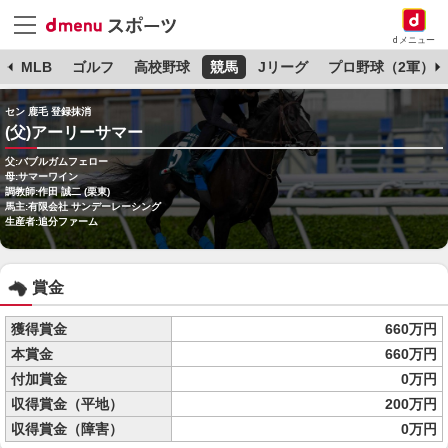
dメニュー
球
MLB
ゴルフ
高校野球
競馬
Jリーグ
プロ野球（2軍）
セン 鹿毛 登録抹消
(父)アーリーサマー
父:バブルガムフェロー
母:サマーワイン
調教師:作田 誠二 (栗東)
馬主:有限会社 サンデーレーシング
生産者:追分ファーム
賞金
獲得賞金
660万円
本賞金
660万円
付加賞金
0万円
収得賞金（平地）
200万円
収得賞金（障害）
0万円