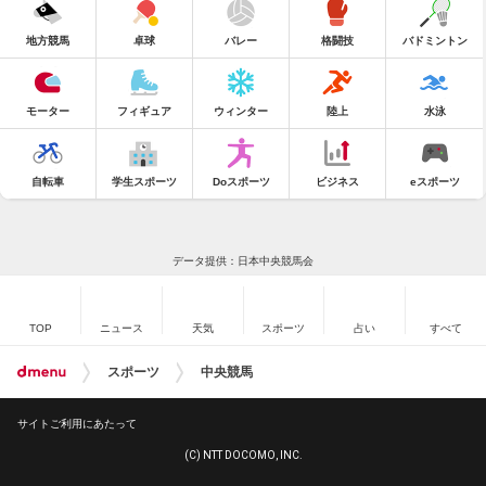
地方競馬
卓球
バレー
格闘技
バドミントン
モーター
フィギュア
ウィンター
陸上
水泳
自転車
学生スポーツ
Doスポーツ
ビジネス
eスポーツ
データ提供：日本中央競馬会
TOP
ニュース
天気
スポーツ
占い
すべて
スポーツ
中央競馬
サイトご利用にあたって
(C) NTT DOCOMO, INC.