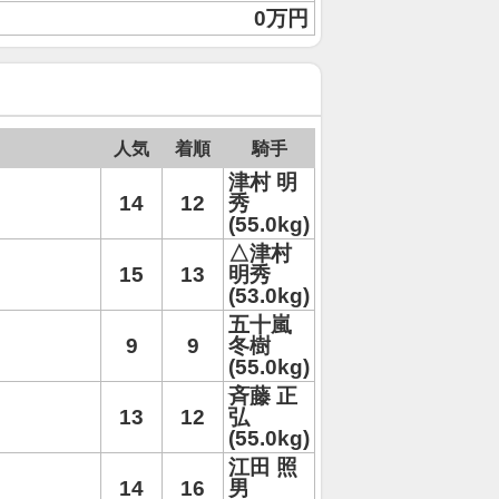
0万円
人気
着順
騎手
津村 明
14
12
秀
(55.0kg)
△津村
15
13
明秀
(53.0kg)
五十嵐
9
9
冬樹
(55.0kg)
斉藤 正
13
12
弘
(55.0kg)
江田 照
14
16
男