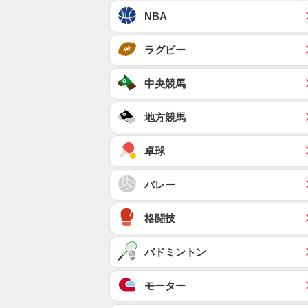
NBA
ラグビー
中央競馬
地方競馬
卓球
バレー
格闘技
バドミントン
モーター