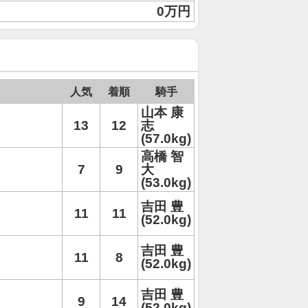
0万円
人気
着順
騎手
山本 康
13
12
志
(57.0kg)
高橋 智
7
9
大
(53.0kg)
吉田 豊
11
11
(52.0kg)
吉田 豊
11
8
(52.0kg)
吉田 豊
9
14
(52.0kg)