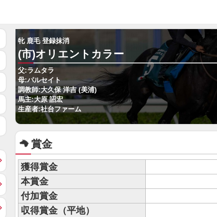
牝 鹿毛 登録抹消
(市)オリエントカラー
父:ラムタラ
母:パルセイト
調教師:大久保 洋吉 (美浦)
馬主:大原 詔宏
生産者:社台ファーム
賞金
獲得賞金
本賞金
付加賞金
収得賞金（平地）