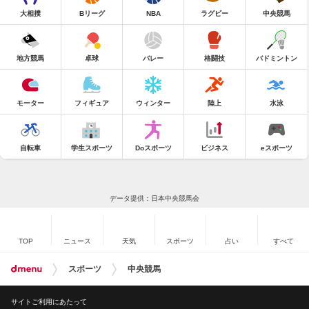
大相撲
Bリーグ
NBA
ラグビー
中央競馬
地方競馬
卓球
バレー
格闘技
バドミントン
モーター
フィギュア
ウィンター
陸上
水泳
自転車
学生スポーツ
Doスポーツ
ビジネス
eスポーツ
データ提供：日本中央競馬会
TOP
ニュース
天気
スポーツ
占い
すべて
スポーツ
中央競馬
サイトご利用にあたって