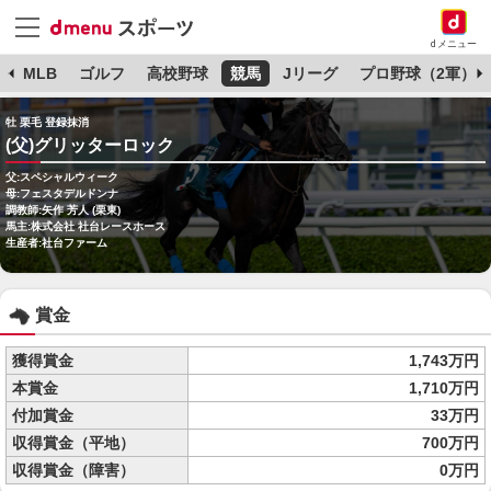
dメニュー
球
MLB
ゴルフ
高校野球
競馬
Jリーグ
プロ野球（2軍）
牡 栗毛 登録抹消
(父)グリッターロック
父:スペシャルウィーク
母:フェスタデルドンナ
調教師:矢作 芳人 (栗東)
馬主:株式会社 社台レースホース
生産者:社台ファーム
賞金
獲得賞金
1,743万円
本賞金
1,710万円
付加賞金
33万円
収得賞金（平地）
700万円
収得賞金（障害）
0万円