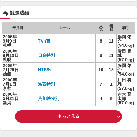
競走成績
人
着
年月日
レース
騎手
気
順
2006年
藤岡 佑
9月9日
TVh賞
8
11
介
札幌
(54.0kg)
2006年
岩田 康
8月19日
日高特別
9
11
誠
札幌
(57.0kg)
2006年
藤岡 佑
7月29日
HTB杯
10
13
介
函館
(54.0kg)
2006年
川田 将
7月1日
洛西特別
7
1
雅
京都
(57.0kg)
2006年
赤木 高
5月21日
荒川峡特別
4
6
太郎
新潟
(57.0kg)
もっと見る