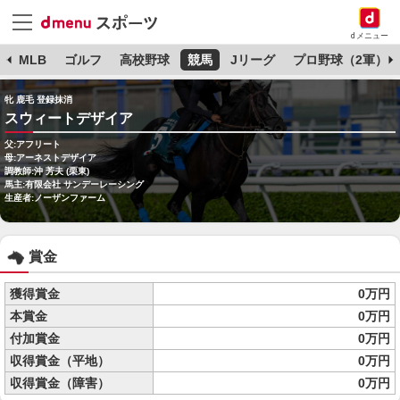
dメニュー
球
MLB
ゴルフ
高校野球
競馬
Jリーグ
プロ野球（2軍）
牝 鹿毛 登録抹消
スウィートデザイア
父:アフリート
母:アーネストデザイア
調教師:沖 芳夫 (栗東)
馬主:有限会社 サンデーレーシング
生産者:ノーザンファーム
賞金
獲得賞金
0万円
本賞金
0万円
付加賞金
0万円
収得賞金（平地）
0万円
収得賞金（障害）
0万円