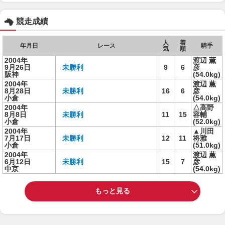
競走成績
人
着
年月日
レース
騎手
気
順
2004年
渡辺 薫
9月26日
未勝利
9
6
彦
阪神
(54.0kg)
2004年
渡辺 薫
8月28日
未勝利
16
6
彦
小倉
(54.0kg)
2004年
△高野
8月8日
未勝利
11
15
容輔
小倉
(52.0kg)
2004年
▲川田
7月17日
未勝利
12
11
将雅
小倉
(51.0kg)
2004年
渡辺 薫
6月12日
未勝利
15
7
彦
中京
(54.0kg)
もっと見る