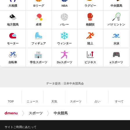
大相撲
Bリーグ
NBA
ラグビー
中央競馬
地方競馬
卓球
バレー
格闘技
バドミントン
モーター
フィギュア
ウィンター
陸上
水泳
自転車
学生スポーツ
Doスポーツ
ビジネス
eスポーツ
データ提供：日本中央競馬会
TOP
ニュース
天気
スポーツ
占い
すべて
スポーツ
中央競馬
サイトご利用にあたって