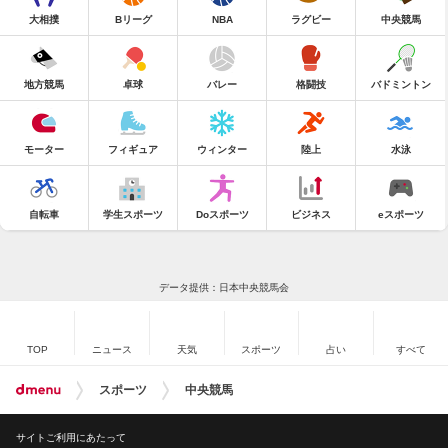
大相撲
Bリーグ
NBA
ラグビー
中央競馬
地方競馬
卓球
バレー
格闘技
バドミントン
モーター
フィギュア
ウィンター
陸上
水泳
自転車
学生スポーツ
Doスポーツ
ビジネス
eスポーツ
データ提供：日本中央競馬会
TOP
ニュース
天気
スポーツ
占い
すべて
スポーツ
中央競馬
サイトご利用にあたって