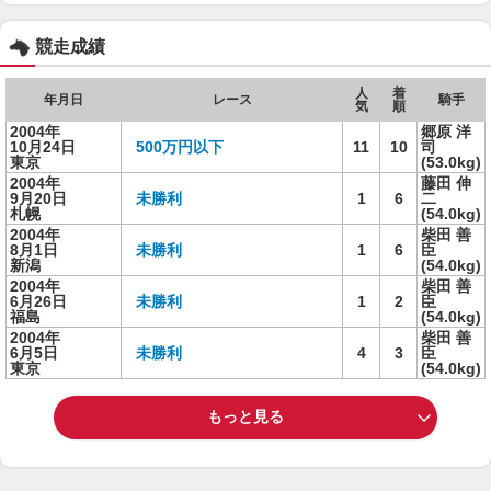
競走成績
人
着
年月日
レース
騎手
気
順
2004年
郷原 洋
10月24日
500万円以下
11
10
司
東京
(53.0kg)
2004年
藤田 伸
9月20日
未勝利
1
6
二
札幌
(54.0kg)
2004年
柴田 善
8月1日
未勝利
1
6
臣
新潟
(54.0kg)
2004年
柴田 善
6月26日
未勝利
1
2
臣
福島
(54.0kg)
2004年
柴田 善
6月5日
未勝利
4
3
臣
東京
(54.0kg)
もっと見る