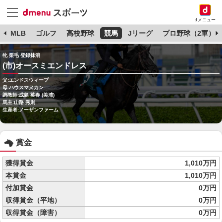
dメニュー
球
MLB
ゴルフ
高校野球
競馬
Jリーグ
プロ野球（2軍）
牝 栗毛 登録抹消
(市)オースミエンドレス
父:エンドスウィープ
母:ハウスマヌカン
調教師:成島 英春 (美浦)
馬主:山路 秀則
生産者:ノーザンファーム
賞金
獲得賞金
1,010万円
本賞金
1,010万円
付加賞金
0万円
収得賞金（平地）
0万円
収得賞金（障害）
0万円