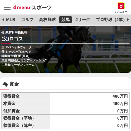
dメニュー
球
MLB
ゴルフ
高校野球
競馬
Jリーグ
プロ野球（2軍）
牡 黒鹿毛 登録抹消
(父)ロゴス
父:スペシャルウィーク
母:ミッシングロジック
調教師:佐山 優 (栗東)
馬主:有限会社 サンデーレーシング
生産者:ノーザンファーム
賞金
獲得賞金
460万円
本賞金
460万円
付加賞金
0万円
収得賞金（平地）
0万円
収得賞金（障害）
0万円