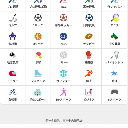
プロ野球
プロ野球(2軍)
MLB
高校野球
侍ジャパン
ゴルフ
Jリーグ
海外サッカー
日本代表
テニス
大相撲
Bリーグ
NBA
ラグビー
中央競馬
地方競馬
卓球
バレー
格闘技
バドミントン
モーター
フィギュア
ウィンター
陸上
水泳
自転車
学生スポーツ
Doスポーツ
ビジネス
eスポーツ
データ提供：日本中央競馬会