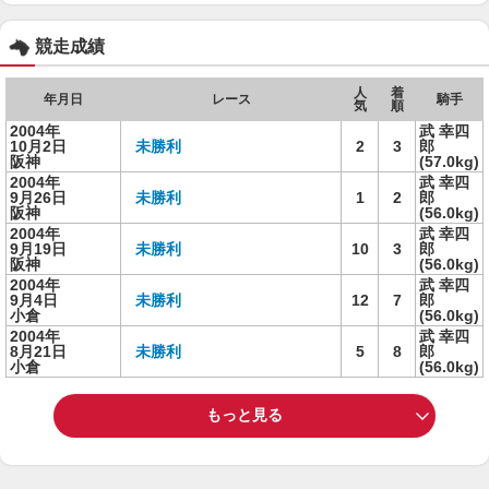
競走成績
人
着
年月日
レース
騎手
気
順
2004年
武 幸四
10月2日
未勝利
2
3
郎
阪神
(57.0kg)
2004年
武 幸四
9月26日
未勝利
1
2
郎
阪神
(56.0kg)
2004年
武 幸四
9月19日
未勝利
10
3
郎
阪神
(56.0kg)
2004年
武 幸四
9月4日
未勝利
12
7
郎
小倉
(56.0kg)
2004年
武 幸四
8月21日
未勝利
5
8
郎
小倉
(56.0kg)
もっと見る