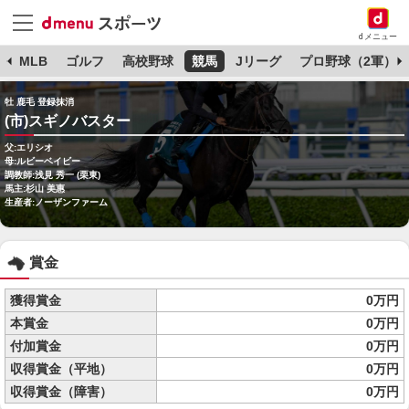
dメニュー
球
MLB
ゴルフ
高校野球
競馬
Jリーグ
プロ野球（2軍）
牡 鹿毛 登録抹消
(市)スギノバスター
父:エリシオ
母:ルビーベイビー
調教師:浅見 秀一 (栗東)
馬主:杉山 美惠
生産者:ノーザンファーム
賞金
獲得賞金
0万円
本賞金
0万円
付加賞金
0万円
収得賞金（平地）
0万円
収得賞金（障害）
0万円