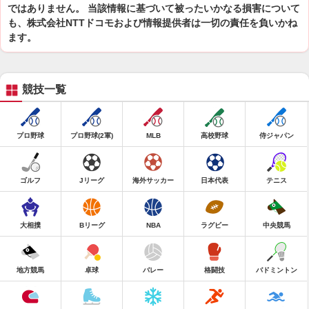
ではありません。 当該情報に基づいて被ったいかなる損害について
も、株式会社NTTドコモおよび情報提供者は一切の責任を負いかね
ます。
競技一覧
プロ野球
プロ野球(2軍)
MLB
高校野球
侍ジャパン
ゴルフ
Jリーグ
海外サッカー
日本代表
テニス
大相撲
Bリーグ
NBA
ラグビー
中央競馬
地方競馬
卓球
バレー
格闘技
バドミントン