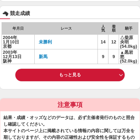
競走成績
人
着
年月日
レース
騎手
気
順
2004年
△柴原
1月10日
未勝利
14
12
央明
京都
(54.0kg)
2003年
▲黒岩
12月13日
新馬
9
9
悠
阪神
(52.0kg)
もっと見る
注意事項
結果・成績・オッズなどのデータは、必ず主催者発行のものと照合
し確認してください。
本サイトのページ上に掲載されている情報の内容に関しては万全を
期しておりますが、その内容の正確性および安全性を保証するもの