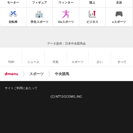
モーター
フィギュア
ウィンター
陸上
水泳
自転車
学生スポーツ
Doスポーツ
ビジネス
eスポーツ
データ提供：日本中央競馬会
TOP
ニュース
天気
スポーツ
占い
すべて
スポーツ
中央競馬
サイトご利用にあたって
(C) NTT DOCOMO, INC.