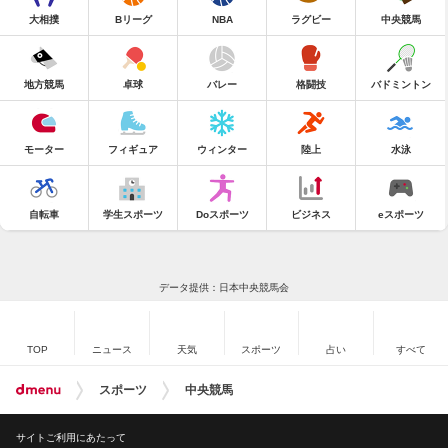
大相撲
Bリーグ
NBA
ラグビー
中央競馬
地方競馬
卓球
バレー
格闘技
バドミントン
モーター
フィギュア
ウィンター
陸上
水泳
自転車
学生スポーツ
Doスポーツ
ビジネス
eスポーツ
データ提供：日本中央競馬会
TOP
ニュース
天気
スポーツ
占い
すべて
スポーツ
中央競馬
サイトご利用にあたって