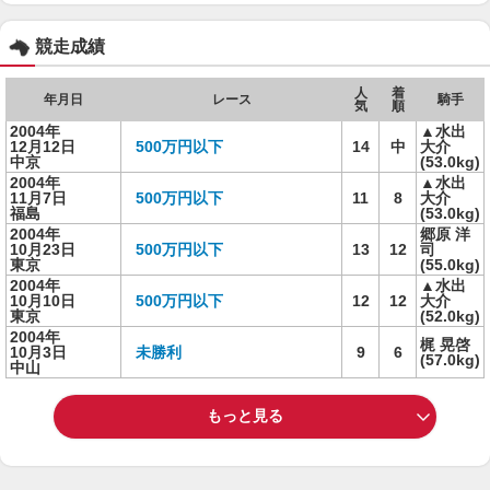
競走成績
人
着
年月日
レース
騎手
気
順
2004年
▲水出
12月12日
500万円以下
14
中
大介
中京
(53.0kg)
2004年
▲水出
11月7日
500万円以下
11
8
大介
福島
(53.0kg)
2004年
郷原 洋
10月23日
500万円以下
13
12
司
東京
(55.0kg)
2004年
▲水出
10月10日
500万円以下
12
12
大介
東京
(52.0kg)
2004年
梶 晃啓
10月3日
未勝利
9
6
(57.0kg)
中山
もっと見る