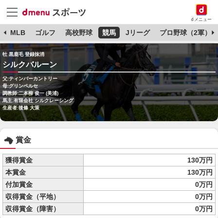
dメニュー
球
MLB
ゴルフ
高校野球
競馬
Jリーグ
プロ野球（2軍）
牡 黒鹿毛 登録抹消
シルクバルーン
父:ティンバーカントリー
母:グリンペルセ
調教師:二本柳 俊一 (美浦)
馬主:有限会社 シルクレーシング
生産者:後條 大策
賞金
獲得賞金
130万円
本賞金
130万円
付加賞金
0万円
収得賞金（平地）
0万円
収得賞金（障害）
0万円