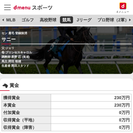
dメニュー
球
MLB
ゴルフ
高校野球
競馬
Jリーグ
プロ野球（2軍）
セン 鹿毛 登録抹消
サニー
父:ジェリ
母:プリンセスキャロル
調教師:星野 忍 (美浦)
馬主:岡田 牧雄
生産者:岡田スタツド
賞金
獲得賞金
230万円
本賞金
230万円
付加賞金
0万円
収得賞金（平地）
0万円
収得賞金（障害）
0万円