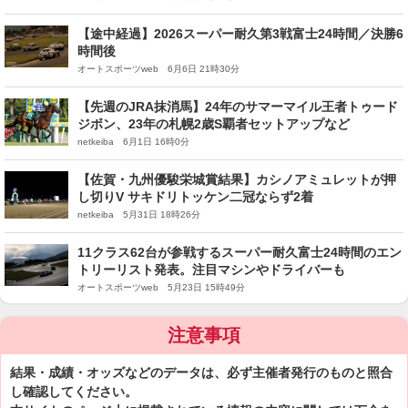
【途中経過】2026スーパー耐久第3戦富士24時間／決勝6
時間後
オートスポーツweb 6月6日 21時30分
【先週のJRA抹消馬】24年のサマーマイル王者トゥード
ジボン、23年の札幌2歳S覇者セットアップなど
netkeiba 6月1日 16時0分
【佐賀・九州優駿栄城賞結果】カシノアミュレットが押
し切りV サキドリトッケン二冠ならず2着
netkeiba 5月31日 18時26分
11クラス62台が参戦するスーパー耐久富士24時間のエン
トリーリスト発表。注目マシンやドライバーも
オートスポーツweb 5月23日 15時49分
注意事項
結果・成績・オッズなどのデータは、必ず主催者発行のものと照合
し確認してください。