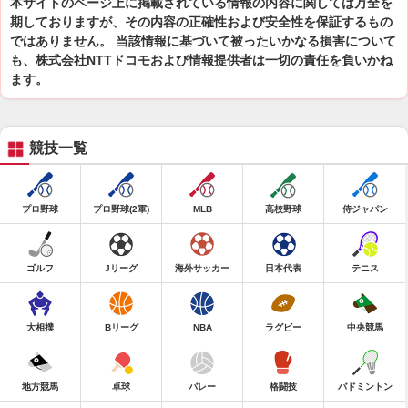
本サイトのページ上に掲載されている情報の内容に関しては万全を
期しておりますが、その内容の正確性および安全性を保証するもの
ではありません。 当該情報に基づいて被ったいかなる損害について
も、株式会社NTTドコモおよび情報提供者は一切の責任を負いかね
ます。
競技一覧
プロ野球
プロ野球(2軍)
MLB
高校野球
侍ジャパン
ゴルフ
Jリーグ
海外サッカー
日本代表
テニス
大相撲
Bリーグ
NBA
ラグビー
中央競馬
地方競馬
卓球
バレー
格闘技
バドミントン