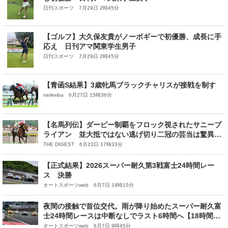
日刊スポーツ 7月29日 2時45分
【ゴルフ】大久保友貴がノーボギーで初優勝、成長に手
応え 日刊アマ関東学生男子
日刊スポーツ 7月29日 2時45分
【青函S結果】3歳牝馬ブラックチャリスが接戦を制す
netkeiba 6月27日 15時36分
【名馬列伝】ダービー制覇をフロック視されたサニーブ
ライアン 並大抵ではない逃げ切り二冠の芸当は驚異的
な“成長力”
THE DIGEST 6月23日 17時33分
【正式結果】2026スーパー耐久第3戦富士24時間レー
ス 決勝
オートスポーツweb 6月7日 18時15分
夜間の接触で首位交代。雨が降り始めたスーパー耐久富
士24時間レースは中断なしでラスト6時間へ【18時間後
順位結果】
オートスポーツweb 6月7日 9時45分