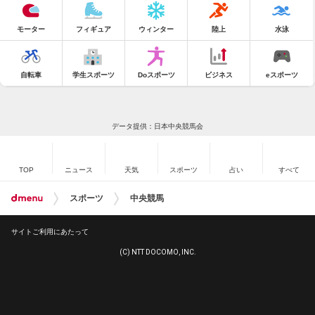
モーター
フィギュア
ウィンター
陸上
水泳
自転車
学生スポーツ
Doスポーツ
ビジネス
eスポーツ
データ提供：日本中央競馬会
TOP
ニュース
天気
スポーツ
占い
すべて
スポーツ
中央競馬
サイトご利用にあたって
(C) NTT DOCOMO, INC.