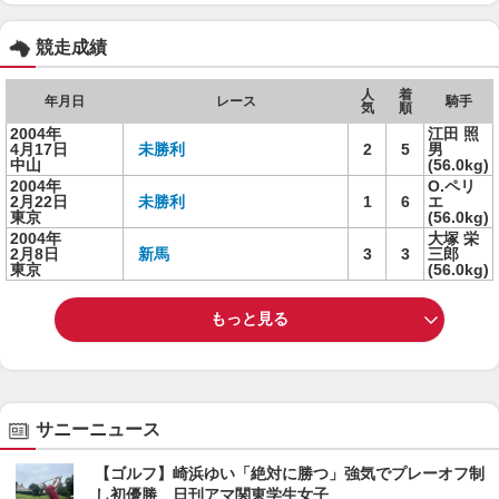
競走成績
人
着
年月日
レース
騎手
気
順
2004年
江田 照
4月17日
未勝利
2
5
男
中山
(56.0kg)
2004年
O.ペリ
2月22日
未勝利
1
6
エ
東京
(56.0kg)
2004年
大塚 栄
2月8日
新馬
3
3
三郎
東京
(56.0kg)
もっと見る
サニーニュース
【ゴルフ】崎浜ゆい「絶対に勝つ」強気でプレーオフ制
し初優勝 日刊アマ関東学生女子