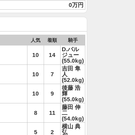
0万円
人気
着順
騎手
D.バル
10
14
ジュー
(55.0kg)
吉田 隼
10
7
人
(52.0kg)
後藤 浩
10
9
輝
(55.0kg)
藤田 伸
8
11
二
(54.0kg)
横山 典
5
2
弘