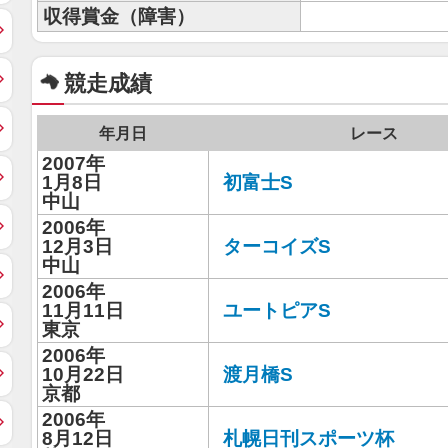
収得賞金（障害）
競走成績
年月日
レース
2007年
1月8日
初富士S
中山
2006年
12月3日
ターコイズS
中山
2006年
11月11日
ユートピアS
東京
2006年
10月22日
渡月橋S
京都
2006年
8月12日
札幌日刊スポーツ杯