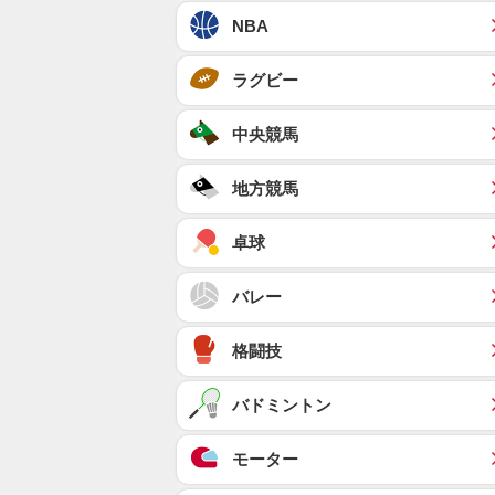
NBA
ラグビー
中央競馬
地方競馬
卓球
バレー
格闘技
バドミントン
モーター