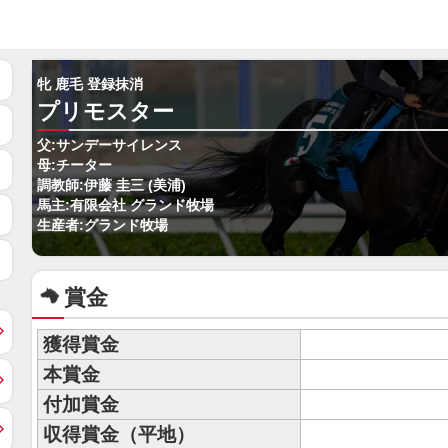
牝 鹿毛 登録抹消
プリモスター
父:サンデーサイレンス
母:チーター
調教師:伊藤 圭三 (美浦)
馬主:有限会社 グランド牧場
生産者:グランド牧場
賞金
獲得賞金
本賞金
付加賞金
収得賞金（平地）