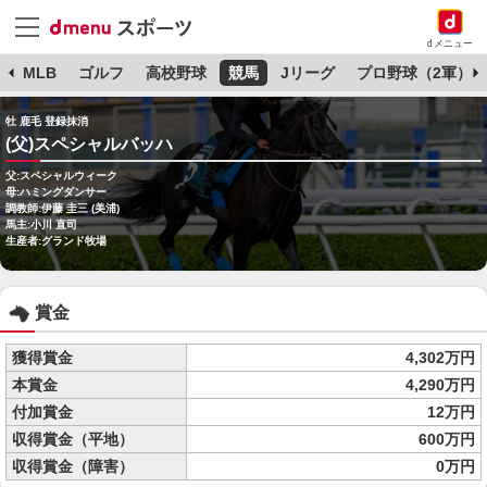
dメニュー
球
MLB
ゴルフ
高校野球
競馬
Jリーグ
プロ野球（2軍）
牡 鹿毛 登録抹消
(父)スペシャルバッハ
父:スペシャルウィーク
母:ハミングダンサー
調教師:伊藤 圭三 (美浦)
馬主:小川 直司
生産者:グランド牧場
賞金
獲得賞金
4,302万円
本賞金
4,290万円
付加賞金
12万円
収得賞金（平地）
600万円
収得賞金（障害）
0万円