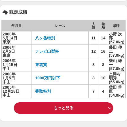
競走成績
人
着
年月日
レース
騎手
気
順
2006年
小野 次
5月14日
八ヶ岳特別
11
14
郎
東京
(57.0kg)
2006年
藤田 伸
2月5日
テレビ山梨杯
12
16
二
東京
(57.0kg)
2006年
柴山 雄
1月15日
東雲賞
8
8
一
中山
(57.0kg)
2006年
△津村
1月5日
1000万円以下
8
10
明秀
中山
(55.0kg)
2005年
柴田 善
12月18日
香取特別
7
4
臣
中山
(54.0kg)
もっと見る