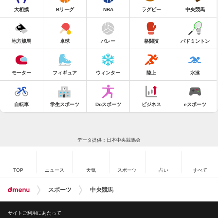
大相撲
Bリーグ
NBA
ラグビー
中央競馬
地方競馬
卓球
バレー
格闘技
バドミントン
モーター
フィギュア
ウィンター
陸上
水泳
自転車
学生スポーツ
Doスポーツ
ビジネス
eスポーツ
データ提供：日本中央競馬会
TOP
ニュース
天気
スポーツ
占い
すべて
スポーツ
中央競馬
サイトご利用にあたって