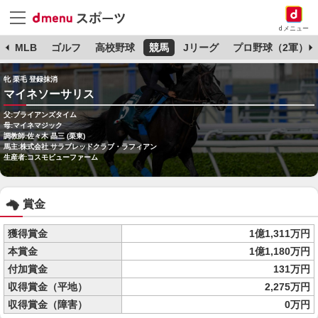
dメニュー
球
MLB
ゴルフ
高校野球
競馬
Jリーグ
プロ野球（2軍）
牝 栗毛 登録抹消
マイネソーサリス
父:ブライアンズタイム
母:マイネマジック
調教師:佐々木 晶三 (栗東)
馬主:株式会社 サラブレッドクラブ・ラフィアン
生産者:コスモビューファーム
賞金
獲得賞金
1億1,311万円
本賞金
1億1,180万円
付加賞金
131万円
収得賞金（平地）
2,275万円
収得賞金（障害）
0万円