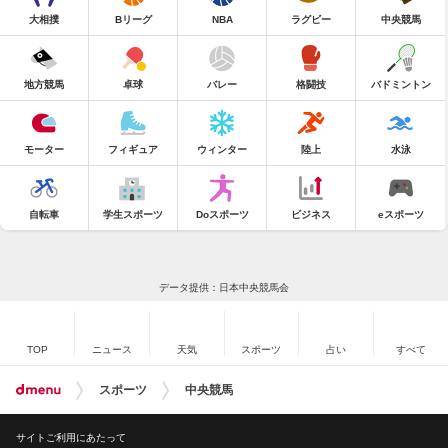
大相撲
Bリーグ
NBA
ラグビー
中央競馬
地方競馬
卓球
バレー
格闘技
バドミントン
モーター
フィギュア
ウィンター
陸上
水泳
自転車
学生スポーツ
Doスポーツ
ビジネス
eスポーツ
データ提供：日本中央競馬会
TOP
ニュース
天気
スポーツ
占い
すべて
スポーツ
中央競馬
サイトご利用にあたって