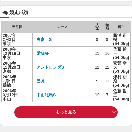
競走成績
人
着
年月日
レース
騎手
気
順
2007年
勝浦 正
2月3日
白富士S
9
9
樹
東京
(54.0kg)
2006年
佐藤 哲
12月16日
愛知杯
11
10
三
中京
(54.0kg)
2006年
安部 幸
11月26日
アンドロメダS
11
11
夫
京都
(53.0kg)
2006年
津村 明
7月9日
巴賞
9
11
秀
函館
(54.0kg)
2006年
佐藤 哲
3月12日
中山牝馬S
10
7
三
中山
(54.0kg)
もっと見る