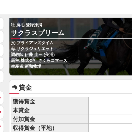
牡 鹿毛 登録抹消
サクラスプリーム
父:ブライアンズタイム
母:サクラジュリエット
調教師:伊藤 圭三 (美浦)
馬主:株式会社 さくらコマース
生産者:新和牧場
賞金
獲得賞金
本賞金
付加賞金
収得賞金（平地）