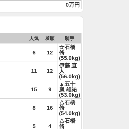
0万円
人気
着順
騎手
☆石橋
6
12
脩
(55.0kg)
伊藤 直
11
12
人
(56.0kg)
▲五十
15
9
嵐 雄祐
(53.0kg)
△石橋
8
16
脩
(54.0kg)
△石橋
5
4
脩