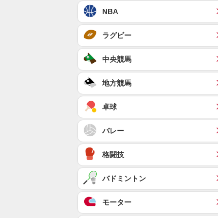
NBA
ラグビー
中央競馬
地方競馬
卓球
バレー
格闘技
バドミントン
モーター