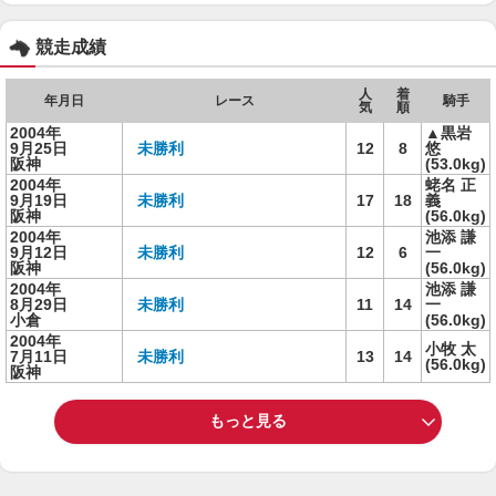
競走成績
人
着
年月日
レース
騎手
気
順
2004年
▲黒岩
9月25日
未勝利
12
8
悠
阪神
(53.0kg)
2004年
蛯名 正
9月19日
未勝利
17
18
義
阪神
(56.0kg)
2004年
池添 謙
9月12日
未勝利
12
6
一
阪神
(56.0kg)
2004年
池添 謙
8月29日
未勝利
11
14
一
小倉
(56.0kg)
2004年
小牧 太
7月11日
未勝利
13
14
(56.0kg)
阪神
もっと見る