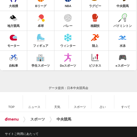
大相撲
Bリーグ
NBA
ラグビー
中央競馬
地方競馬
卓球
バレー
格闘技
バドミントン
モーター
フィギュア
ウィンター
陸上
水泳
自転車
学生スポーツ
Doスポーツ
ビジネス
eスポーツ
データ提供：日本中央競馬会
TOP
ニュース
天気
スポーツ
占い
すべて
スポーツ
中央競馬
サイトご利用にあたって