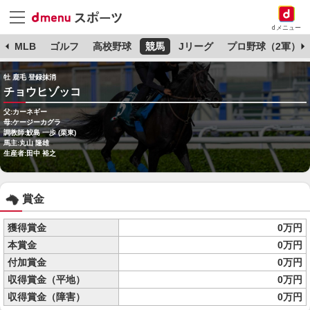
dメニュー
球
MLB
ゴルフ
高校野球
競馬
Jリーグ
プロ野球（2軍）
牡 鹿毛 登録抹消
チョウヒゾッコ
父:カーネギー
母:ケージーカグラ
調教師:鮫島 一歩 (栗東)
馬主:丸山 隆雄
生産者:田中 裕之
賞金
獲得賞金
0万円
本賞金
0万円
付加賞金
0万円
収得賞金（平地）
0万円
収得賞金（障害）
0万円