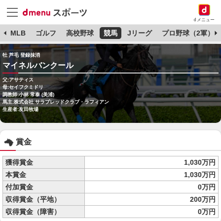
dメニュー
球
MLB
ゴルフ
高校野球
競馬
Jリーグ
プロ野球（2軍）
牡 芦毛 登録抹消
マイネルバンクール
父:アサティス
母:セイフクミドリ
調教師:小林 常泰 (美浦)
馬主:株式会社 サラブレッドクラブ・ラフィアン
生産者:友田牧場
賞金
獲得賞金
1,030万円
本賞金
1,030万円
付加賞金
0万円
収得賞金（平地）
200万円
収得賞金（障害）
0万円