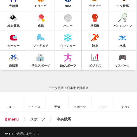
大相撲
Bリーグ
NBA
ラグビー
中央競馬
地方競馬
卓球
バレー
格闘技
バドミントン
モーター
フィギュア
ウィンター
陸上
水泳
自転車
学生スポーツ
Doスポーツ
ビジネス
eスポーツ
データ提供：日本中央競馬会
TOP
ニュース
天気
スポーツ
占い
すべて
スポーツ
中央競馬
サイトご利用にあたって