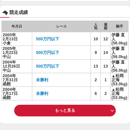
競走成績
人
着
年月日
レース
騎手
気
順
2005年
伊藤 直
2月13日
500万円以下
10
12
人
小倉
(56.0kg)
2005年
伊藤 直
1月22日
500万円以下
9
14
人
中山
(56.0kg)
2004年
伊藤 直
12月26日
500万円以下
13
13
人
中山
(56.0kg)
2004年
▲松岡
7月31日
未勝利
2
1
正海
函館
(53.0kg)
2004年
▲松岡
7月17日
未勝利
6
2
正海
函館
(53.0kg)
もっと見る