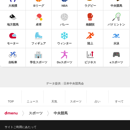
大相撲
Bリーグ
NBA
ラグビー
中央競馬
地方競馬
卓球
バレー
格闘技
バドミントン
モーター
フィギュア
ウィンター
陸上
水泳
自転車
学生スポーツ
Doスポーツ
ビジネス
eスポーツ
データ提供：日本中央競馬会
TOP
ニュース
天気
スポーツ
占い
すべて
スポーツ
中央競馬
サイトご利用にあたって