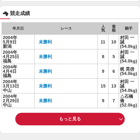
競走成績
人
着
年月日
レース
騎手
気
順
2004年
村田 一
5月9日
未勝利
11
10
誠
新潟
(54.0kg)
2004年
村田 一
4月25日
未勝利
8
5
誠
福島
(54.0kg)
2004年
梶 晃啓
4月4日
未勝利
9
6
(54.0kg)
福島
2004年
村田 一
3月13日
未勝利
15
13
誠
中山
(54.0kg)
2004年
△石橋
2月29日
未勝利
9
7
脩
中山
(52.0kg)
もっと見る