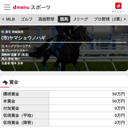
dメニュー
球
MLB
ゴルフ
高校野球
競馬
Jリーグ
プロ野球（2軍）
牝 鹿毛 登録抹消
(市)ヤマショウノハギ
父:キンググローリアス
母:ブレハツトスキー
調教師:斎藤 宏 (美浦)
馬主:菅原 秀仁
生産者:増本 良孝
賞金
獲得賞金
50万円
本賞金
50万円
付加賞金
0万円
収得賞金（平地）
0万円
収得賞金（障害）
0万円