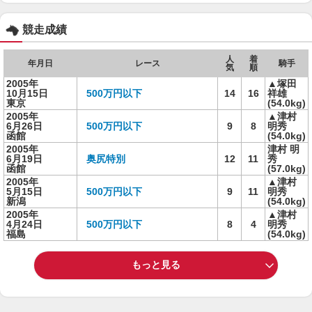
競走成績
人
着
年月日
レース
騎手
気
順
2005年
▲塚田
10月15日
500万円以下
14
16
祥雄
東京
(54.0kg)
2005年
▲津村
6月26日
500万円以下
9
8
明秀
函館
(54.0kg)
2005年
津村 明
6月19日
奥尻特別
12
11
秀
函館
(57.0kg)
2005年
▲津村
5月15日
500万円以下
9
11
明秀
新潟
(54.0kg)
2005年
▲津村
4月24日
500万円以下
8
4
明秀
福島
(54.0kg)
もっと見る