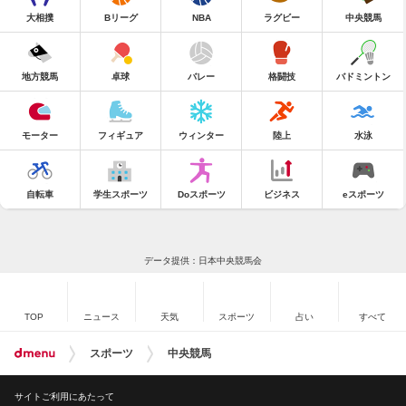
大相撲
Bリーグ
NBA
ラグビー
中央競馬
地方競馬
卓球
バレー
格闘技
バドミントン
モーター
フィギュア
ウィンター
陸上
水泳
自転車
学生スポーツ
Doスポーツ
ビジネス
eスポーツ
データ提供：日本中央競馬会
TOP
ニュース
天気
スポーツ
占い
すべて
スポーツ
中央競馬
サイトご利用にあたって