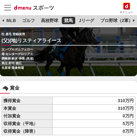
dメニュー
球
MLB
ゴルフ
高校野球
競馬
Jリーグ
プロ野球（2軍）
牡 鹿毛 登録抹消
(父)(地)リスティアライース
父:バブルガムフェロー
母:センターグロリアス
調教師:鈴木 伸尋 (美浦)
馬主:村中 徳広
生産者:猿倉牧場
賞金
獲得賞金
310万円
本賞金
310万円
付加賞金
0万円
収得賞金（平地）
5万円
収得賞金（障害）
0万円