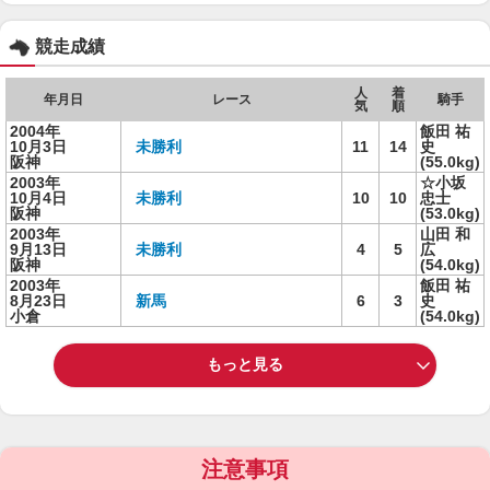
競走成績
人
着
年月日
レース
騎手
気
順
2004年
飯田 祐
10月3日
未勝利
11
14
史
阪神
(55.0kg)
2003年
☆小坂
10月4日
未勝利
10
10
忠士
阪神
(53.0kg)
2003年
山田 和
9月13日
未勝利
4
5
広
阪神
(54.0kg)
2003年
飯田 祐
8月23日
新馬
6
3
史
小倉
(54.0kg)
もっと見る
注意事項