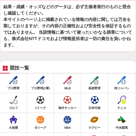
結果・成績・オッズなどのデータは、必ず主催者発行のものと照合
し確認してください。
本サイトのページ上に掲載されている情報の内容に関しては万全を
期しておりますが、その内容の正確性および安全性を保証するもの
ではありません。 当該情報に基づいて被ったいかなる損害について
も、株式会社NTTドコモおよび情報提供者は一切の責任を負いかね
ます。
競技一覧
プロ野球
プロ野球(2軍)
MLB
高校野球
侍ジャパン
ゴルフ
Jリーグ
海外サッカー
日本代表
テニス
大相撲
Bリーグ
NBA
ラグビー
中央競馬