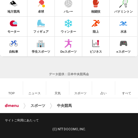
地方競馬
卓球
バレー
格闘技
バドミントン
モーター
フィギュア
ウィンター
陸上
水泳
自転車
学生スポーツ
Doスポーツ
ビジネス
eスポーツ
データ提供：日本中央競馬会
TOP
ニュース
天気
スポーツ
占い
すべて
スポーツ
中央競馬
サイトご利用にあたって
(C) NTT DOCOMO, INC.