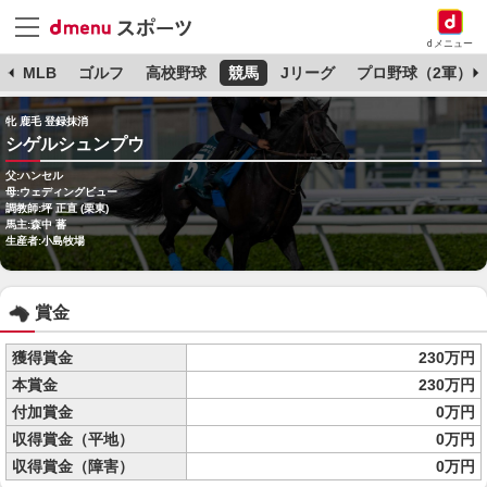
dメニュー
球
MLB
ゴルフ
高校野球
競馬
Jリーグ
プロ野球（2軍）
牝 鹿毛 登録抹消
シゲルシュンプウ
父:ハンセル
母:ウェディングビュー
調教師:坪 正直 (栗東)
馬主:森中 蕃
生産者:小島牧場
賞金
獲得賞金
230万円
本賞金
230万円
付加賞金
0万円
収得賞金（平地）
0万円
収得賞金（障害）
0万円