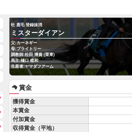
牡 鹿毛 登録抹消
ミスターダイアン
父:カーネギー
母:ブライトリー
調教師:松田 博資 (栗東)
馬主:樋口 稔和
生産者:ヤマダフアーム
賞金
獲得賞金
本賞金
付加賞金
収得賞金（平地）