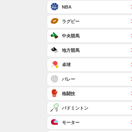
NBA
ラグビー
中央競馬
地方競馬
卓球
バレー
格闘技
バドミントン
モーター