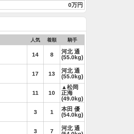
0万円
人気
着順
騎手
河北 通
14
8
(55.0kg)
河北 通
17
13
(55.0kg)
▲松岡
11
10
正海
(49.0kg)
本田 優
3
1
(54.0kg)
河北 通
3
7
(54.0kg)