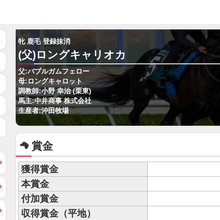
牝 鹿毛 登録抹消
(父)ロングキャリオカ
父:バブルガムフェロー
母:ロングキャロット
調教師:小野 幸治 (栗東)
馬主:中井商事 株式会社
生産者:沖田牧場
賞金
獲得賞金
本賞金
付加賞金
収得賞金（平地）