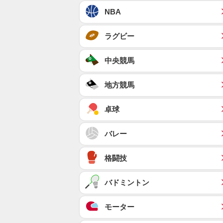
NBA
ラグビー
中央競馬
地方競馬
卓球
バレー
格闘技
バドミントン
モーター