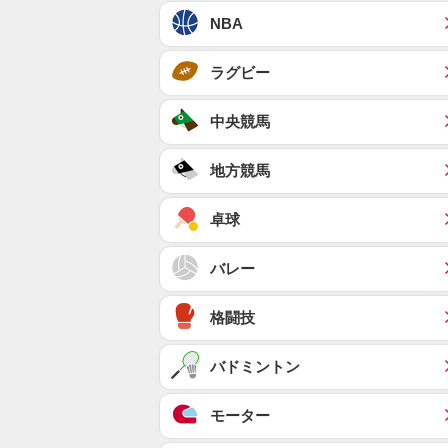
NBA
ラグビー
中央競馬
地方競馬
卓球
バレー
格闘技
バドミントン
モーター