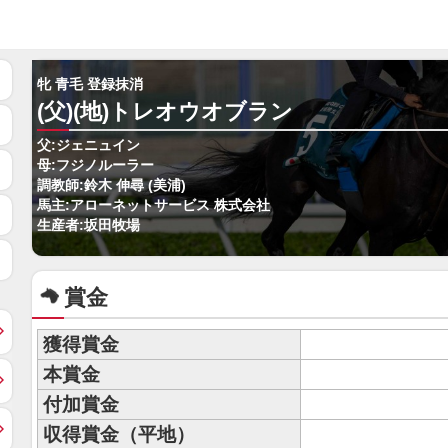
牝 青毛 登録抹消
(父)(地)トレオウオブラン
父:ジェニュイン
母:フジノルーラー
調教師:鈴木 伸尋 (美浦)
馬主:アローネットサービス 株式会社
生産者:坂田牧場
賞金
獲得賞金
本賞金
付加賞金
収得賞金（平地）