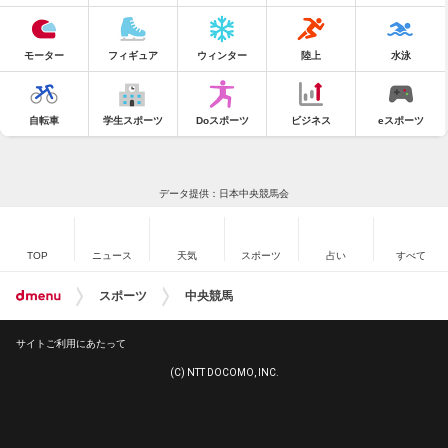
モーター
フィギュア
ウィンター
陸上
水泳
自転車
学生スポーツ
Doスポーツ
ビジネス
eスポーツ
データ提供：日本中央競馬会
TOP
ニュース
天気
スポーツ
占い
すべて
スポーツ
中央競馬
サイトご利用にあたって
(C) NTT DOCOMO, INC.