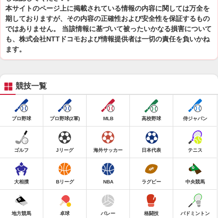
本サイトのページ上に掲載されている情報の内容に関しては万全を
期しておりますが、その内容の正確性および安全性を保証するもの
ではありません。 当該情報に基づいて被ったいかなる損害について
も、株式会社NTTドコモおよび情報提供者は一切の責任を負いかね
ます。
競技一覧
プロ野球
プロ野球(2軍)
MLB
高校野球
侍ジャパン
ゴルフ
Jリーグ
海外サッカー
日本代表
テニス
大相撲
Bリーグ
NBA
ラグビー
中央競馬
地方競馬
卓球
バレー
格闘技
バドミントン