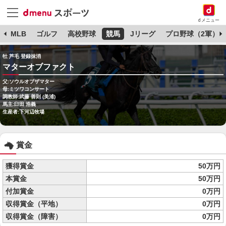
dメニュー
球
MLB
ゴルフ
高校野球
競馬
Jリーグ
プロ野球（2軍）
牡 芦毛 登録抹消
マターオブファクト
父:ソウルオブザマター
母:ミツワコンサート
調教師:武藤 善則 (美浦)
馬主:臼田 浩義
生産者:下河辺牧場
賞金
獲得賞金
50万円
本賞金
50万円
付加賞金
0万円
収得賞金（平地）
0万円
収得賞金（障害）
0万円