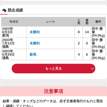
競走成績
人
着
年月日
レース
騎手
気
順
2003年
田中 勝
8月3日
未勝利
8
14
春
新潟
(54.0kg)
2003年
田中 勝
7月12日
未勝利
2
5
春
福島
(54.0kg)
2003年
田中 勝
6月29日
新馬
4
6
春
福島
(54.0kg)
もっと見る
注意事項
結果・成績・オッズなどのデータは、必ず主催者発行のものと照合
し確認してください。