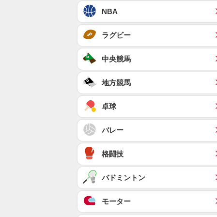
NBA
ラグビー
中央競馬
地方競馬
卓球
バレー
格闘技
バドミントン
モーター