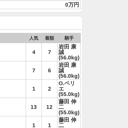
0万円
人気
着順
騎手
岩田 康
4
7
誠
(56.0kg)
岩田 康
7
6
誠
(56.0kg)
O.ペリ
1
2
エ
(55.0kg)
藤田 伸
13
12
二
(55.0kg)
藤田 伸
1
1
二