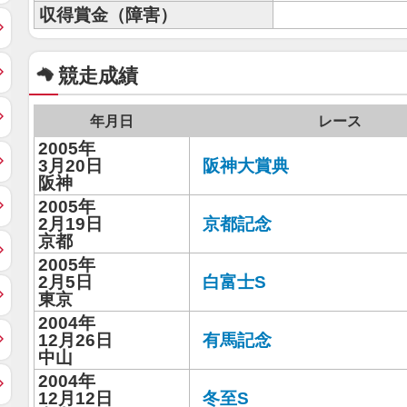
収得賞金（障害）
競走成績
年月日
レース
2005年
3月20日
阪神大賞典
阪神
2005年
2月19日
京都記念
京都
2005年
2月5日
白富士S
東京
2004年
12月26日
有馬記念
中山
2004年
12月12日
冬至S