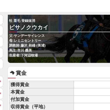
牡 栗毛 登録抹消
ピサノクウカイ
父:サンデーサイレンス
母:レミニセントリー
調教師:藤沢 和雄 (美浦)
馬主:市川 義美
生産者:下河辺牧場
賞金
獲得賞金
本賞金
付加賞金
収得賞金（平地）