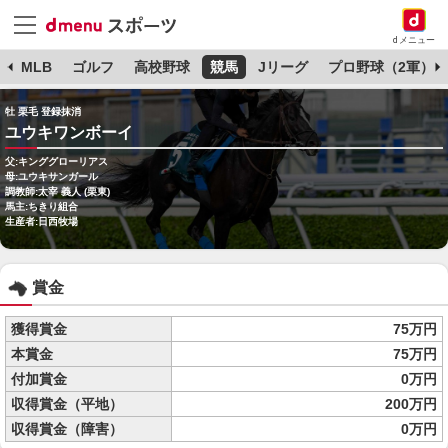
dメニュー
球
MLB
ゴルフ
高校野球
競馬
Jリーグ
プロ野球（2軍）
牡 栗毛 登録抹消
ユウキワンボーイ
父:キンググローリアス
母:ユウキサンガール
調教師:太宰 義人 (栗東)
馬主:ちきり組合
生産者:日西牧場
賞金
獲得賞金
75万円
本賞金
75万円
付加賞金
0万円
収得賞金（平地）
200万円
収得賞金（障害）
0万円