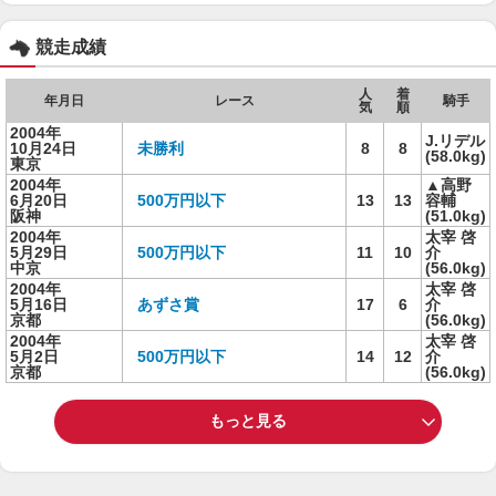
競走成績
人
着
年月日
レース
騎手
気
順
2004年
J.リデル
10月24日
未勝利
8
8
(58.0kg)
東京
2004年
▲高野
6月20日
500万円以下
13
13
容輔
阪神
(51.0kg)
2004年
太宰 啓
5月29日
500万円以下
11
10
介
中京
(56.0kg)
2004年
太宰 啓
5月16日
あずさ賞
17
6
介
京都
(56.0kg)
2004年
太宰 啓
5月2日
500万円以下
14
12
介
京都
(56.0kg)
もっと見る