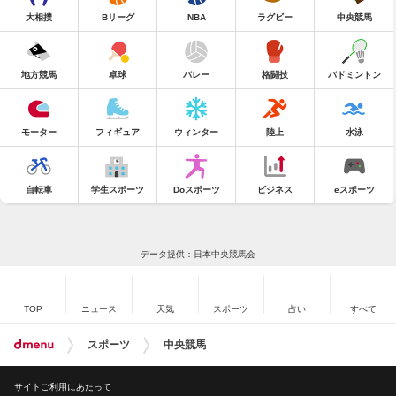
大相撲
Bリーグ
NBA
ラグビー
中央競馬
地方競馬
卓球
バレー
格闘技
バドミントン
モーター
フィギュア
ウィンター
陸上
水泳
自転車
学生スポーツ
Doスポーツ
ビジネス
eスポーツ
データ提供：日本中央競馬会
TOP
ニュース
天気
スポーツ
占い
すべて
スポーツ
中央競馬
サイトご利用にあたって