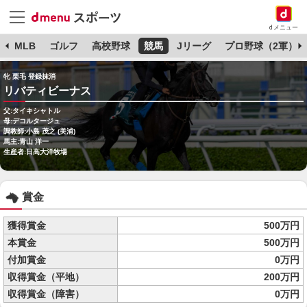
dメニュー
球
MLB
ゴルフ
高校野球
競馬
Jリーグ
プロ野球（2軍）
牝 栗毛 登録抹消
リバティビーナス
父:タイキシャトル
母:デコルタージュ
調教師:小島 茂之 (美浦)
馬主:青山 洋一
生産者:日高大洋牧場
賞金
獲得賞金
500万円
本賞金
500万円
付加賞金
0万円
収得賞金（平地）
200万円
収得賞金（障害）
0万円