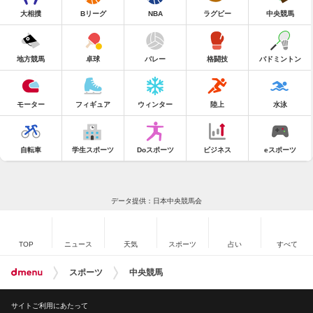
大相撲
Bリーグ
NBA
ラグビー
中央競馬
地方競馬
卓球
バレー
格闘技
バドミントン
モーター
フィギュア
ウィンター
陸上
水泳
自転車
学生スポーツ
Doスポーツ
ビジネス
eスポーツ
データ提供：日本中央競馬会
TOP
ニュース
天気
スポーツ
占い
すべて
スポーツ
中央競馬
サイトご利用にあたって