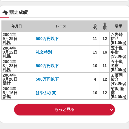
競走成績
人
着
年月日
レース
騎手
気
順
2004年
△岩崎
9月25日
500万円以下
11
12
祐己
札幌
(51.0kg)
2004年
五十嵐
9月12日
礼文特別
15
16
冬樹
札幌
(53.0kg)
2004年
五十嵐
8月28日
500万円以下
10
11
冬樹
札幌
(52.0kg)
2004年
▲藤岡
6月20日
500万円以下
4
12
佑介
函館
(49.0kg)
2004年
菊沢 隆
5月16日
はやぶさ賞
10
12
徳
新潟
(54.0kg)
もっと見る