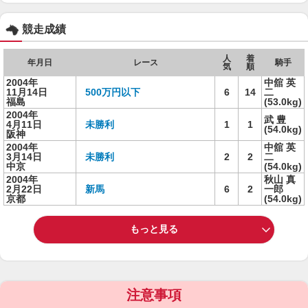
競走成績
人
着
年月日
レース
騎手
気
順
2004年
中舘 英
11月14日
500万円以下
6
14
二
福島
(53.0kg)
2004年
武 豊
4月11日
未勝利
1
1
(54.0kg)
阪神
2004年
中舘 英
3月14日
未勝利
2
2
二
中京
(54.0kg)
2004年
秋山 真
2月22日
新馬
6
2
一郎
京都
(54.0kg)
もっと見る
注意事項