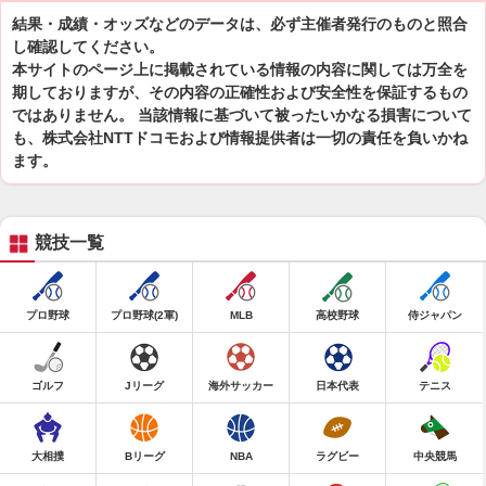
結果・成績・オッズなどのデータは、必ず主催者発行のものと照合
し確認してください。
本サイトのページ上に掲載されている情報の内容に関しては万全を
期しておりますが、その内容の正確性および安全性を保証するもの
ではありません。 当該情報に基づいて被ったいかなる損害について
も、株式会社NTTドコモおよび情報提供者は一切の責任を負いかね
ます。
競技一覧
プロ野球
プロ野球(2軍)
MLB
高校野球
侍ジャパン
ゴルフ
Jリーグ
海外サッカー
日本代表
テニス
大相撲
Bリーグ
NBA
ラグビー
中央競馬