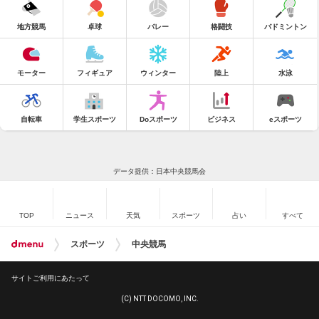
地方競馬
卓球
バレー
格闘技
バドミントン
モーター
フィギュア
ウィンター
陸上
水泳
自転車
学生スポーツ
Doスポーツ
ビジネス
eスポーツ
データ提供：日本中央競馬会
TOP
ニュース
天気
スポーツ
占い
すべて
スポーツ
中央競馬
サイトご利用にあたって
(C) NTT DOCOMO, INC.