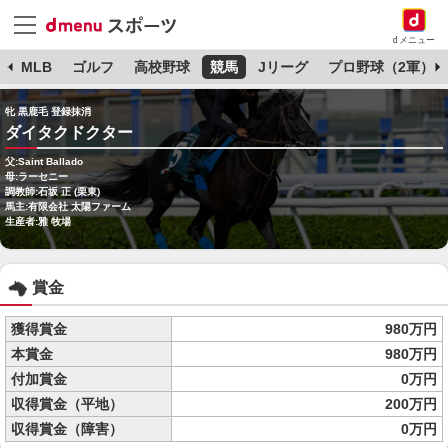
dメニュー
球
MLB
ゴルフ
高校野球
競馬
Jリーグ
プロ野球（2軍）
牝 黒鹿毛 登録抹消
ダイタクドクター
父:Saint Ballado
母:ラーセニー
調教師:石坂 正 (栗東)
馬主:有限会社 太陽ファーム
生産者:雅 牧場
賞金
獲得賞金
980万円
本賞金
980万円
付加賞金
0万円
収得賞金（平地）
200万円
収得賞金（障害）
0万円