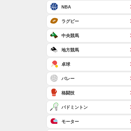
NBA
ラグビー
中央競馬
地方競馬
卓球
バレー
格闘技
バドミントン
モーター