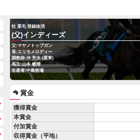
牡 栗毛 登録抹消
(父)インディーズ
父:マヤノトップガン
母:エリモメロディー
調教師:沖 芳夫 (栗東)
馬主:山本 敏晴
生産者:中島牧場
賞金
獲得賞金
本賞金
付加賞金
収得賞金（平地）