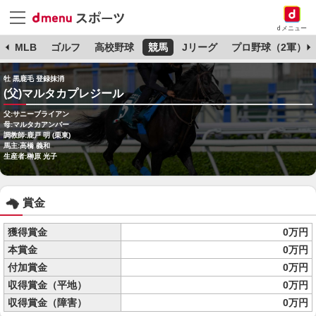
dメニュー
球
MLB
ゴルフ
高校野球
競馬
Jリーグ
プロ野球（2軍）
牡 黒鹿毛 登録抹消
(父)マルタカプレジール
父:サニーブライアン
母:マルタカアンバー
調教師:鹿戸 明 (栗東)
馬主:高橋 義和
生産者:榊原 光子
賞金
獲得賞金
0万円
本賞金
0万円
付加賞金
0万円
収得賞金（平地）
0万円
収得賞金（障害）
0万円