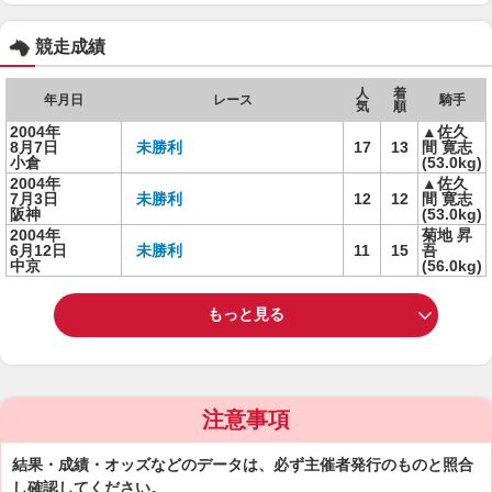
競走成績
人
着
年月日
レース
騎手
気
順
2004年
▲佐久
8月7日
未勝利
17
13
間 寛志
小倉
(53.0kg)
2004年
▲佐久
7月3日
未勝利
12
12
間 寛志
阪神
(53.0kg)
2004年
菊地 昇
6月12日
未勝利
11
15
吾
中京
(56.0kg)
もっと見る
注意事項
結果・成績・オッズなどのデータは、必ず主催者発行のものと照合
し確認してください。