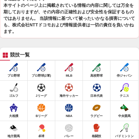
本サイトのページ上に掲載されている情報の内容に関しては万全を
期しておりますが、その内容の正確性および安全性を保証するもの
ではありません。 当該情報に基づいて被ったいかなる損害について
も、株式会社NTTドコモおよび情報提供者は一切の責任を負いかね
ます。
競技一覧
プロ野球
プロ野球(2軍)
MLB
高校野球
侍ジャパン
ゴルフ
Jリーグ
海外サッカー
日本代表
テニス
大相撲
Bリーグ
NBA
ラグビー
中央競馬
地方競馬
卓球
バレー
格闘技
バドミントン