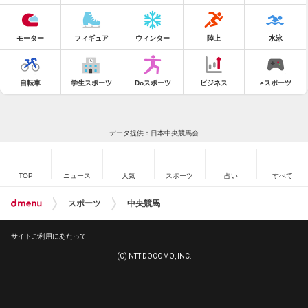
モーター
フィギュア
ウィンター
陸上
水泳
自転車
学生スポーツ
Doスポーツ
ビジネス
eスポーツ
データ提供：日本中央競馬会
TOP
ニュース
天気
スポーツ
占い
すべて
スポーツ
中央競馬
サイトご利用にあたって
(C) NTT DOCOMO, INC.