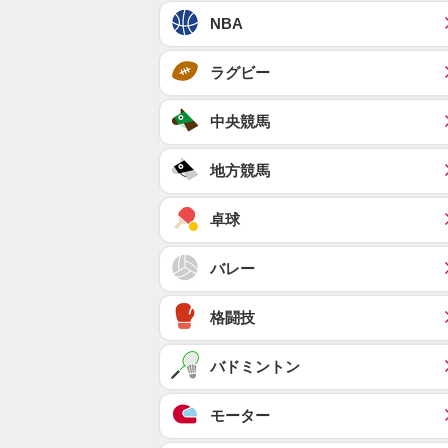
NBA
ラグビー
中央競馬
地方競馬
卓球
バレー
格闘技
バドミントン
モーター