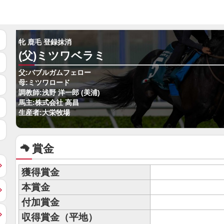
牝 鹿毛 登録抹消
(父)ミツワベラミ
父:バブルガムフェロー
母:ミツワロード
調教師:浅野 洋一郎 (美浦)
馬主:株式会社 高昌
生産者:大栄牧場
賞金
獲得賞金
本賞金
付加賞金
収得賞金（平地）