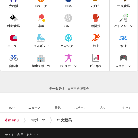
大相撲
Bリーグ
NBA
ラグビー
中央競馬
地方競馬
卓球
バレー
格闘技
バドミントン
モーター
フィギュア
ウィンター
陸上
水泳
自転車
学生スポーツ
Doスポーツ
ビジネス
eスポーツ
データ提供：日本中央競馬会
TOP
ニュース
天気
スポーツ
占い
すべて
スポーツ
中央競馬
サイトご利用にあたって