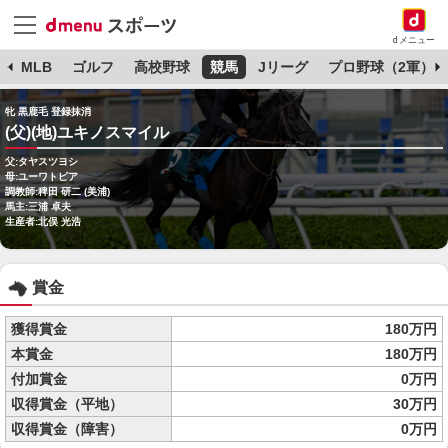
dメニュー
球
MLB
ゴルフ
高校野球
競馬
Jリーグ
プロ野球（2軍）
牝 黒鹿毛 登録抹消
(父)(地)ユキノスマイル
父:タヤスツヨシ
母:ユーワトピア
調教師:稗田 研二 (美浦)
馬主:三浦 卓夫
生産者:北俣 光浩
賞金
獲得賞金
180万円
本賞金
180万円
付加賞金
0万円
収得賞金（平地）
30万円
収得賞金（障害）
0万円