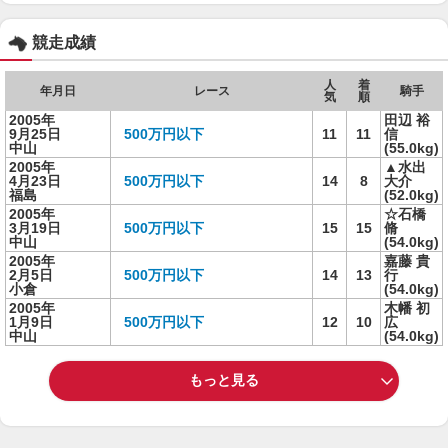
競走成績
人
着
年月日
レース
騎手
気
順
2005年
田辺 裕
9月25日
500万円以下
11
11
信
中山
(55.0kg)
2005年
▲水出
4月23日
500万円以下
14
8
大介
福島
(52.0kg)
2005年
☆石橋
3月19日
500万円以下
15
15
脩
中山
(54.0kg)
2005年
嘉藤 貴
2月5日
500万円以下
14
13
行
小倉
(54.0kg)
2005年
木幡 初
1月9日
500万円以下
12
10
広
中山
(54.0kg)
もっと見る