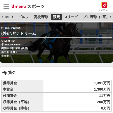
dメニュー
球
MLB
ゴルフ
高校野球
競馬
Jリーグ
プロ野球（2軍）
牡 鹿毛 登録抹消
(外)ハヤテドリーム
父:Lear Fan
母:Yuzuru Hime
調教師:中野 栄治 (美浦)
馬主:田口 慶子
生産者:
賞金
獲得賞金
1,391万円
本賞金
1,380万円
付加賞金
11万円
収得賞金（平地）
200万円
収得賞金（障害）
0万円