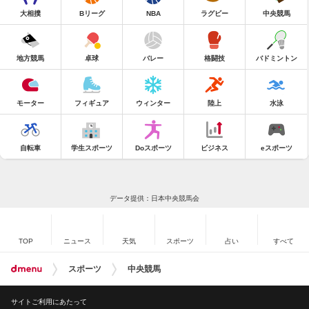
大相撲
Bリーグ
NBA
ラグビー
中央競馬
地方競馬
卓球
バレー
格闘技
バドミントン
モーター
フィギュア
ウィンター
陸上
水泳
自転車
学生スポーツ
Doスポーツ
ビジネス
eスポーツ
データ提供：日本中央競馬会
TOP
ニュース
天気
スポーツ
占い
すべて
スポーツ
中央競馬
サイトご利用にあたって