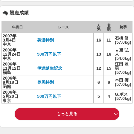
競走成績
人
着
年月日
レース
騎手
気
順
2007年
石橋 脩
3月4日
美濃特別
16
11
(57.0kg)
中京
2006年
▲黛 弘
12月24日
500万円以下
13
16
人
中京
(54.0kg)
2006年
江田 照
11月12日
伊達誕生記念
12
15
男
福島
(57.0kg)
2006年
本田 優
6月18日
奥尻特別
6
6
(57.0kg)
函館
2006年
G.ボス
5月20日
500万円以下
5
4
(57.0kg)
東京
もっと見る