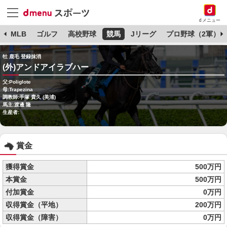
dメニュー
球
MLB
ゴルフ
高校野球
競馬
Jリーグ
プロ野球（2軍）
牡 鹿毛 登録抹消
(外)アンドアイラブハー
父:Poliglote
母:Trapezina
調教師:手塚 貴久 (美浦)
馬主:渡邊 隆
生産者:
賞金
獲得賞金
500万円
本賞金
500万円
付加賞金
0万円
収得賞金（平地）
200万円
収得賞金（障害）
0万円