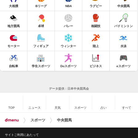
大相撲
Bリーグ
NBA
ラグビー
中央競馬
地方競馬
卓球
バレー
格闘技
バドミントン
モーター
フィギュア
ウィンター
陸上
水泳
自転車
学生スポーツ
Doスポーツ
ビジネス
eスポーツ
データ提供：日本中央競馬会
TOP
ニュース
天気
スポーツ
占い
すべて
スポーツ
中央競馬
サイトご利用にあたって