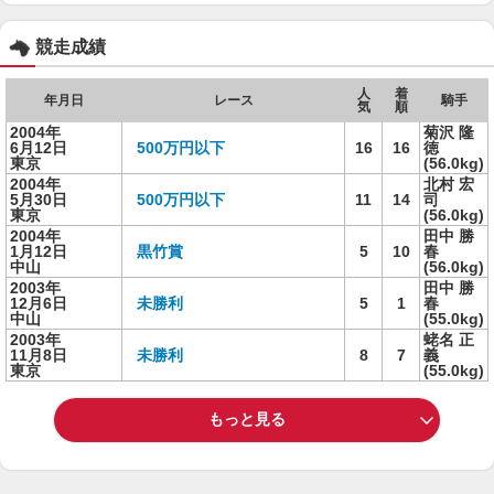
競走成績
人
着
年月日
レース
騎手
気
順
2004年
菊沢 隆
6月12日
500万円以下
16
16
徳
東京
(56.0kg)
2004年
北村 宏
5月30日
500万円以下
11
14
司
東京
(56.0kg)
2004年
田中 勝
1月12日
黒竹賞
5
10
春
中山
(56.0kg)
2003年
田中 勝
12月6日
未勝利
5
1
春
中山
(55.0kg)
2003年
蛯名 正
11月8日
未勝利
8
7
義
東京
(55.0kg)
もっと見る