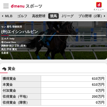
dメニュー
球
MLB
ゴルフ
高校野球
競馬
Jリーグ
プロ野球（2軍）
セン 鹿毛 登録抹消
(外)エイシンハルピン
父:A.P. Indy
母:Coral Sea
調教師:坂口 正則 (栗東)
馬主:平井 豊光
生産者:
賞金
獲得賞金
610万円
本賞金
610万円
付加賞金
0万円
収得賞金（平地）
200万円
収得賞金（障害）
0万円