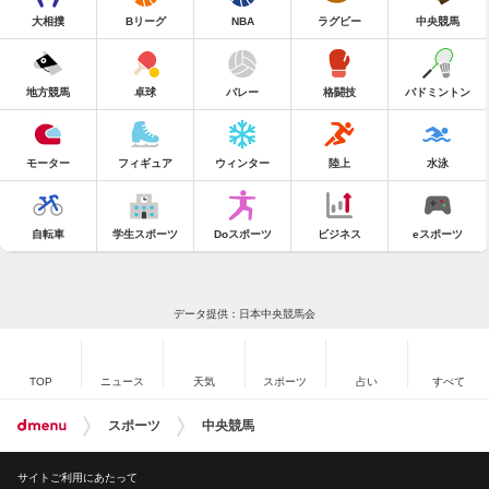
大相撲
Bリーグ
NBA
ラグビー
中央競馬
地方競馬
卓球
バレー
格闘技
バドミントン
モーター
フィギュア
ウィンター
陸上
水泳
自転車
学生スポーツ
Doスポーツ
ビジネス
eスポーツ
データ提供：日本中央競馬会
TOP
ニュース
天気
スポーツ
占い
すべて
スポーツ
中央競馬
サイトご利用にあたって