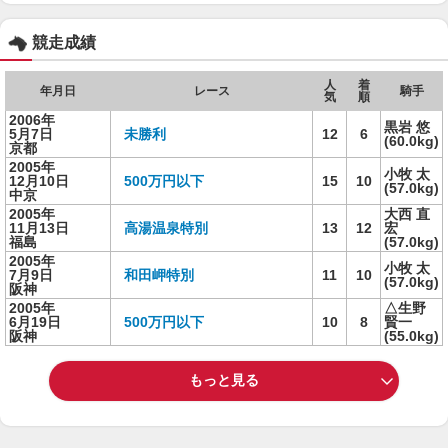
競走成績
人
着
年月日
レース
騎手
気
順
2006年
黒岩 悠
5月7日
未勝利
12
6
(60.0kg)
京都
2005年
小牧 太
12月10日
500万円以下
15
10
(57.0kg)
中京
2005年
大西 直
11月13日
高湯温泉特別
13
12
宏
福島
(57.0kg)
2005年
小牧 太
7月9日
和田岬特別
11
10
(57.0kg)
阪神
2005年
△生野
6月19日
500万円以下
10
8
賢一
阪神
(55.0kg)
もっと見る