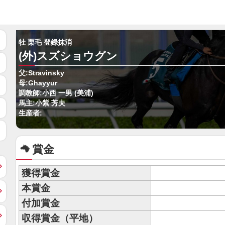
牡 栗毛 登録抹消
(外)スズショウグン
父:Stravinsky
母:Ghayyur
調教師:小西 一男 (美浦)
馬主:小紫 芳夫
生産者:
賞金
獲得賞金
本賞金
付加賞金
収得賞金（平地）