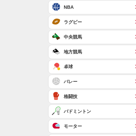
NBA
ラグビー
中央競馬
地方競馬
卓球
バレー
格闘技
バドミントン
モーター