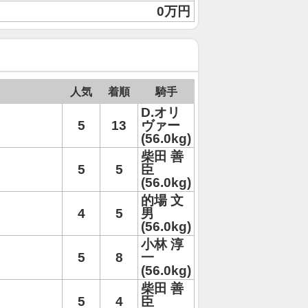
0万円
人気
着順
騎手
D.オリ
5
13
ヴァー
(56.0kg)
柴田 善
5
5
臣
(56.0kg)
的場 文
4
5
男
(56.0kg)
小林 淳
5
8
一
(56.0kg)
柴田 善
5
4
臣