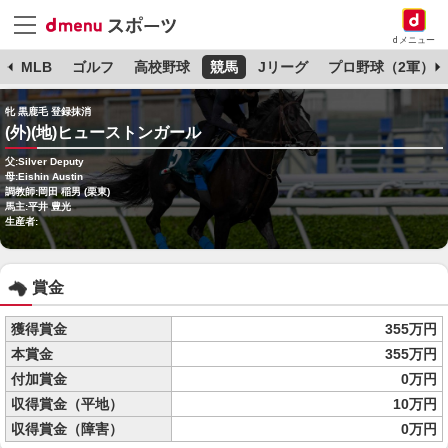
dメニュー
球
MLB
ゴルフ
高校野球
競馬
Jリーグ
プロ野球（2軍）
牝 黒鹿毛 登録抹消
(外)(地)ヒューストンガール
父:Silver Deputy
母:Eishin Austin
調教師:岡田 稲男 (栗東)
馬主:平井 豊光
生産者:
賞金
獲得賞金
355万円
本賞金
355万円
付加賞金
0万円
収得賞金（平地）
10万円
収得賞金（障害）
0万円