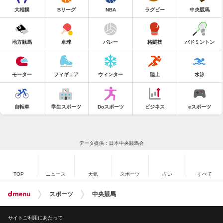
大相撲
Bリーグ
NBA
ラグビー
中央競馬
地方競馬
卓球
バレー
格闘技
バドミントン
モーター
フィギュア
ウィンター
陸上
水泳
自転車
学生スポーツ
Doスポーツ
ビジネス
eスポーツ
データ提供：日本中央競馬会
TOP
ニュース
天気
スポーツ
占い
すべて
スポーツ
中央競馬
サイトご利用にあたって