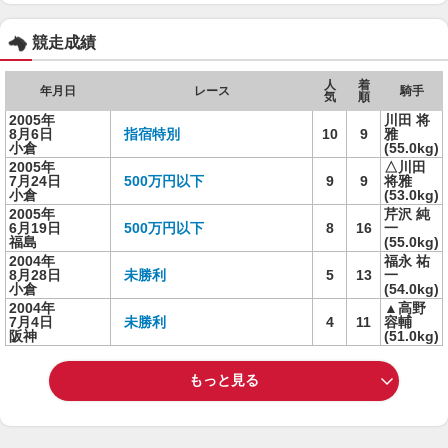
競走成績
人
着
年月日
レース
騎手
気
順
2005年
川田 将
8月6日
指宿特別
10
9
雅
小倉
(55.0kg)
2005年
△川田
7月24日
500万円以下
9
9
将雅
小倉
(53.0kg)
2005年
芹沢 純
6月19日
500万円以下
8
16
一
福島
(55.0kg)
2004年
福永 祐
8月28日
未勝利
5
13
一
小倉
(54.0kg)
2004年
▲高野
7月4日
未勝利
4
11
容輔
阪神
(51.0kg)
もっと見る