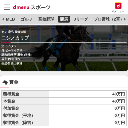
dメニュー
球
MLB
ゴルフ
高校野球
競馬
Jリーグ
プロ野球（2軍）
セン 鹿毛 登録抹消
ニシノカリブ
父:ラムタラ
母:ビーマイアリ
調教師:奥平 雅士 (美浦)
馬主:西山 茂行
生産者:西山牧場
賞金
獲得賞金
40万円
本賞金
40万円
付加賞金
0万円
収得賞金（平地）
0万円
収得賞金（障害）
0万円