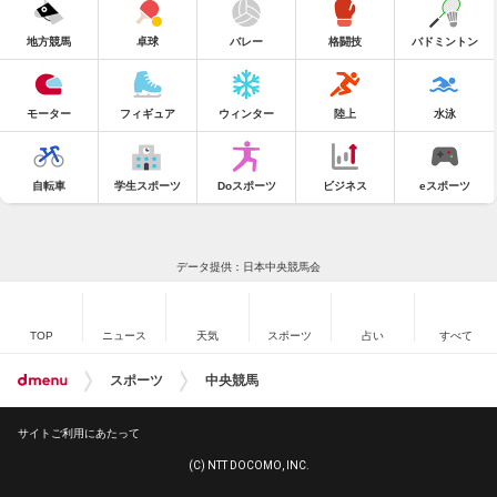
地方競馬
卓球
バレー
格闘技
バドミントン
モーター
フィギュア
ウィンター
陸上
水泳
自転車
学生スポーツ
Doスポーツ
ビジネス
eスポーツ
データ提供：日本中央競馬会
TOP
ニュース
天気
スポーツ
占い
すべて
スポーツ
中央競馬
サイトご利用にあたって
(C) NTT DOCOMO, INC.