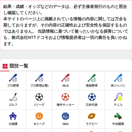
結果・成績・オッズなどのデータは、必ず主催者発行のものと照合
し確認してください。
本サイトのページ上に掲載されている情報の内容に関しては万全を
期しておりますが、その内容の正確性および安全性を保証するもの
ではありません。 当該情報に基づいて被ったいかなる損害について
も、株式会社NTTドコモおよび情報提供者は一切の責任を負いかね
ます。
競技一覧
プロ野球
プロ野球(2軍)
MLB
高校野球
侍ジャパン
ゴルフ
Jリーグ
海外サッカー
日本代表
テニス
大相撲
Bリーグ
NBA
ラグビー
中央競馬