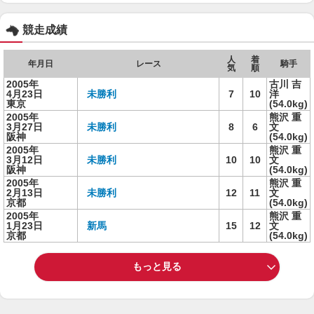
競走成績
人
着
年月日
レース
騎手
気
順
2005年
古川 吉
4月23日
未勝利
7
10
洋
東京
(54.0kg)
2005年
熊沢 重
3月27日
未勝利
8
6
文
阪神
(54.0kg)
2005年
熊沢 重
3月12日
未勝利
10
10
文
阪神
(54.0kg)
2005年
熊沢 重
2月13日
未勝利
12
11
文
京都
(54.0kg)
2005年
熊沢 重
1月23日
新馬
15
12
文
京都
(54.0kg)
もっと見る