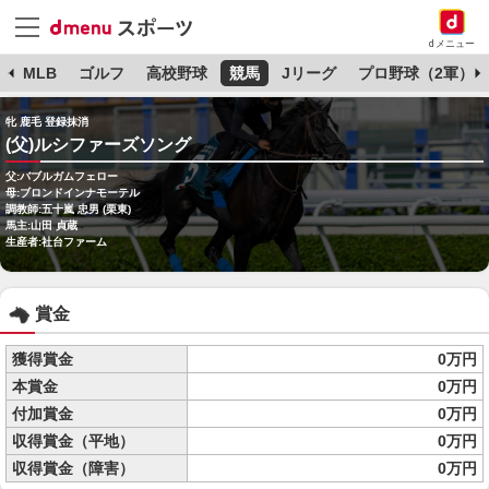
dメニュー
球
MLB
ゴルフ
高校野球
競馬
Jリーグ
プロ野球（2軍）
牝 鹿毛 登録抹消
(父)ルシファーズソング
父:バブルガムフェロー
母:ブロンドインナモーテル
調教師:五十嵐 忠男 (栗東)
馬主:山田 貞蔵
生産者:社台ファーム
賞金
獲得賞金
0万円
本賞金
0万円
付加賞金
0万円
収得賞金（平地）
0万円
収得賞金（障害）
0万円