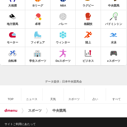
大相撲
Bリーグ
NBA
ラグビー
中央競馬
地方競馬
卓球
バレー
格闘技
バドミントン
モーター
フィギュア
ウィンター
陸上
水泳
自転車
学生スポーツ
Doスポーツ
ビジネス
eスポーツ
データ提供：日本中央競馬会
TOP
ニュース
天気
スポーツ
占い
すべて
スポーツ
中央競馬
サイトご利用にあたって