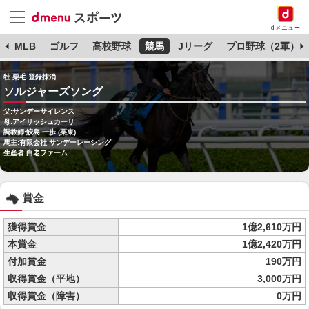
dメニュー
球
MLB
ゴルフ
高校野球
競馬
Jリーグ
プロ野球（2軍）
牡 栗毛 登録抹消
ソルジャーズソング
父:サンデーサイレンス
母:アイリッシュカーリ
調教師:鮫島 一歩 (栗東)
馬主:有限会社 サンデーレーシング
生産者:白老ファーム
賞金
獲得賞金
1億2,610万円
本賞金
1億2,420万円
付加賞金
190万円
収得賞金（平地）
3,000万円
収得賞金（障害）
0万円