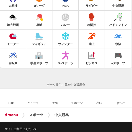
大相撲
Bリーグ
NBA
ラグビー
中央競馬
地方競馬
卓球
バレー
格闘技
バドミントン
モーター
フィギュア
ウィンター
陸上
水泳
自転車
学生スポーツ
Doスポーツ
ビジネス
eスポーツ
データ提供：日本中央競馬会
TOP
ニュース
天気
スポーツ
占い
すべて
スポーツ
中央競馬
サイトご利用にあたって