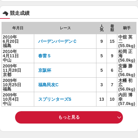
競走成績
人
着
年月日
レース
騎手
気
順
2010年
中舘 英
6月20日
バーデンバーデンＣ
9
15
二
福島
(55.0kg)
2010年
松岡 正
4月11日
春雷Ｓ
5
9
海
中山
(56.0kg)
2009年
安藤 勝
11月28日
京阪杯
5
6
己
京都
(56.0kg)
2009年
木幡 初
10月25日
福島民友C
3
7
広
福島
(56.0kg)
2009年
内田 博
10月4日
スプリンターズS
13
10
幸
中山
(57.0kg)
もっと見る