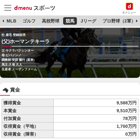
dメニュー
球
MLB
ゴルフ
高校野球
競馬
Jリーグ
プロ野球（2軍）
牡 鹿毛 登録抹消
(父)ホーマンテキーラ
父:サクラバクシンオー
母:ビバノンノ
調教師:安田 隆行 (栗東)
馬主:久保 久人
生産者:ノーザンファーム
賞金
獲得賞金
9,588万円
本賞金
9,510万円
付加賞金
78万円
収得賞金（平地）
1,700万円
収得賞金（障害）
0万円