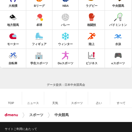
大相撲
Bリーグ
NBA
ラグビー
中央競馬
地方競馬
卓球
バレー
格闘技
バドミントン
モーター
フィギュア
ウィンター
陸上
水泳
自転車
学生スポーツ
Doスポーツ
ビジネス
eスポーツ
データ提供：日本中央競馬会
TOP
ニュース
天気
スポーツ
占い
すべて
スポーツ
中央競馬
サイトご利用にあたって