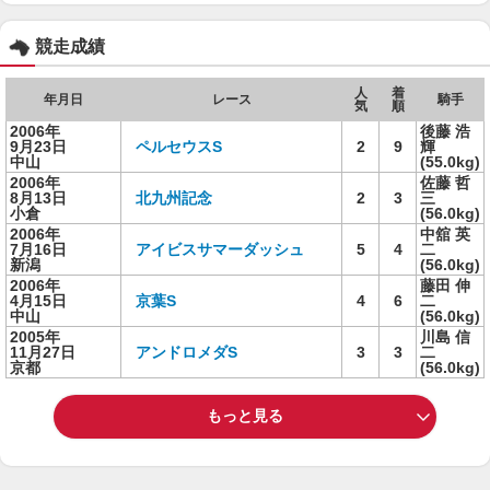
競走成績
人
着
年月日
レース
騎手
気
順
2006年
後藤 浩
9月23日
ペルセウスS
2
9
輝
中山
(55.0kg)
2006年
佐藤 哲
8月13日
北九州記念
2
3
三
小倉
(56.0kg)
2006年
中舘 英
7月16日
アイビスサマーダッシュ
5
4
二
新潟
(56.0kg)
2006年
藤田 伸
4月15日
京葉S
4
6
二
中山
(56.0kg)
2005年
川島 信
11月27日
アンドロメダS
3
3
二
京都
(56.0kg)
もっと見る