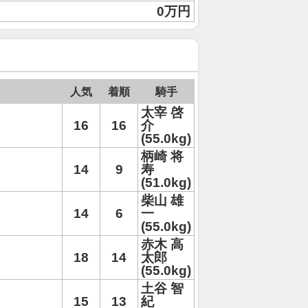
0万円
人気
着順
騎手
太宰 啓
16
16
介
(55.0kg)
柄崎 将
14
9
寿
(51.0kg)
柴山 雄
14
6
一
(55.0kg)
赤木 高
18
14
太郎
(55.0kg)
土谷 智
15
13
紀