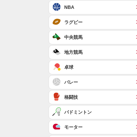
NBA
ラグビー
中央競馬
地方競馬
卓球
バレー
格闘技
バドミントン
モーター