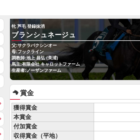
牝 芦毛 登録抹消
ブランシュネージュ
父:サクラバクシンオー
母:フックライン
調教師:池上 昌弘 (美浦)
馬主:有限会社 キャロットファーム
生産者:ノーザンファーム
賞金
獲得賞金
本賞金
付加賞金
収得賞金（平地）