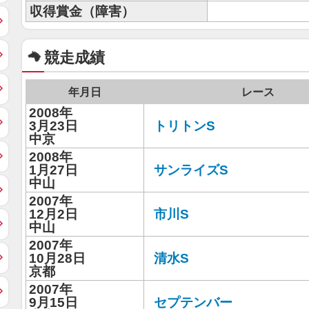
収得賞金（障害）
競走成績
年月日
レース
2008年
3月23日
トリトンS
中京
2008年
1月27日
サンライズS
中山
2007年
12月2日
市川S
中山
2007年
10月28日
清水S
京都
2007年
9月15日
セプテンバー