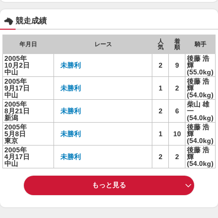
競走成績
人
着
年月日
レース
騎手
気
順
2005年
後藤 浩
10月2日
未勝利
2
9
輝
中山
(55.0kg)
2005年
後藤 浩
9月17日
未勝利
1
2
輝
中山
(54.0kg)
2005年
柴山 雄
8月21日
未勝利
2
6
一
新潟
(54.0kg)
2005年
後藤 浩
5月8日
未勝利
1
10
輝
東京
(54.0kg)
2005年
後藤 浩
4月17日
未勝利
2
2
輝
中山
(54.0kg)
もっと見る