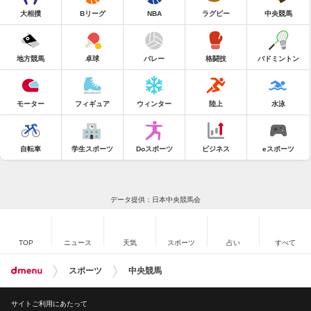
大相撲
Bリーグ
NBA
ラグビー
中央競馬
地方競馬
卓球
バレー
格闘技
バドミントン
モーター
フィギュア
ウィンター
陸上
水泳
自転車
学生スポーツ
Doスポーツ
ビジネス
eスポーツ
データ提供：日本中央競馬会
TOP
ニュース
天気
スポーツ
占い
すべて
スポーツ
中央競馬
サイトご利用にあたって