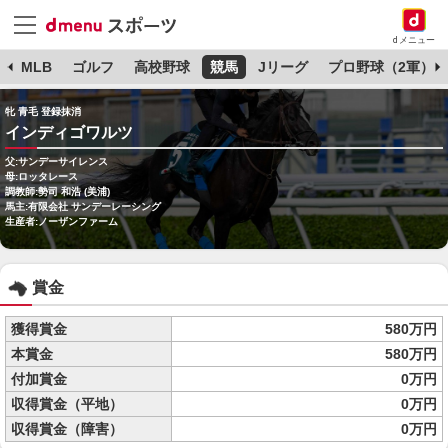
dメニュー
球
MLB
ゴルフ
高校野球
競馬
Jリーグ
プロ野球（2軍）
牝 青毛 登録抹消
インディゴワルツ
父:サンデーサイレンス
母:ロッタレース
調教師:勢司 和浩 (美浦)
馬主:有限会社 サンデーレーシング
生産者:ノーザンファーム
賞金
獲得賞金
580万円
本賞金
580万円
付加賞金
0万円
収得賞金（平地）
0万円
収得賞金（障害）
0万円