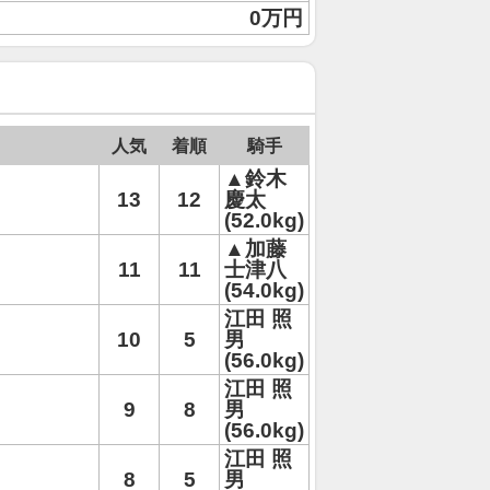
0万円
人気
着順
騎手
▲鈴木
13
12
慶太
(52.0kg)
▲加藤
11
11
士津八
(54.0kg)
江田 照
10
5
男
(56.0kg)
江田 照
9
8
男
(56.0kg)
江田 照
8
5
男