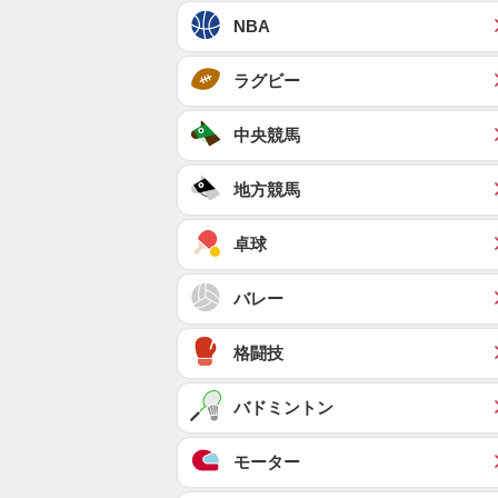
NBA
ラグビー
中央競馬
地方競馬
卓球
バレー
格闘技
バドミントン
モーター