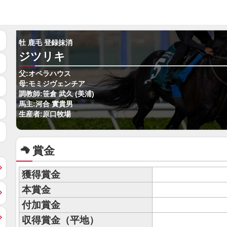
牡 鹿毛 登録抹消
ジツリキ
父:オペラハウス
母:モミジヴェンチア
調教師:笹倉 武久 (美浦)
馬主:河合 實貴男
生産者:原口牧場
賞金
獲得賞金
本賞金
付加賞金
収得賞金（平地）