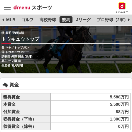
dメニュー
球
MLB
ゴルフ
高校野球
競馬
Jリーグ
プロ野球（2軍）
牡 鹿毛 登録抹消
トウキュウトップ
父:マヤノトップガン
母:トウキュウアビー
調教師:矢野 照正 (美浦)
馬主:一ノ瀬 恭
生産者:岩見牧場
賞金
獲得賞金
5,588万円
本賞金
5,500万円
付加賞金
88万円
収得賞金（平地）
1,300万円
収得賞金（障害）
0万円