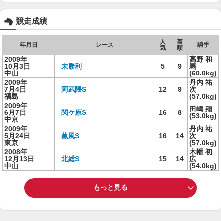
競走成績
人
着
年月日
レース
騎手
気
順
2009年
高野 和
10月3日
未勝利
5
9
馬
中山
(60.0kg)
2009年
丹内 祐
7月4日
阿武隈S
12
9
次
福島
(57.0kg)
2009年
田嶋 翔
6月7日
関ケ原S
16
8
(53.0kg)
中京
2009年
丹内 祐
5月24日
薫風S
16
14
次
東京
(57.0kg)
2008年
木幡 初
12月13日
北総S
15
14
広
中山
(54.0kg)
もっと見る