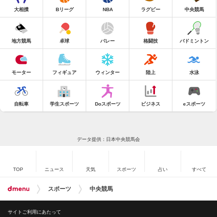
大相撲
Bリーグ
NBA
ラグビー
中央競馬
地方競馬
卓球
バレー
格闘技
バドミントン
モーター
フィギュア
ウィンター
陸上
水泳
自転車
学生スポーツ
Doスポーツ
ビジネス
eスポーツ
データ提供：日本中央競馬会
TOP
ニュース
天気
スポーツ
占い
すべて
スポーツ
中央競馬
サイトご利用にあたって